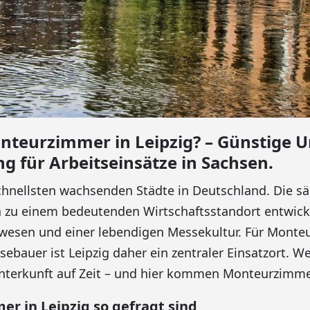
nteurzimmer in Leipzig? – Günstige U
 für Arbeitseinsätze in Sachsen.
schnellsten wachsenden Städte in Deutschland. Die s
en zu einem bedeutenden Wirtschaftsstandort entwicke
wesen und einer lebendigen Messekultur. Für Monte
ebauer ist Leipzig daher ein zentraler Einsatzort. We
Unterkunft auf Zeit – und hier kommen Monteurzimmer
 in Leipzig so gefragt sind