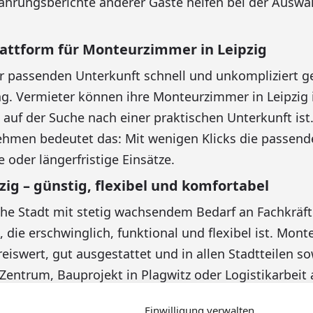
ahrungsberichte anderer Gäste helfen bei der Auswah
Plattform für Monteurzimmer in Leipzig
 passenden Unterkunft schnell und unkompliziert gel
ng. Vermieter können ihre Monteurzimmer in Leipzig i
e auf der Suche nach einer praktischen Unterkunft ist
men bedeutet das: Mit wenigen Klicks die passende
e oder längerfristige Einsätze.
g – günstig, flexibel und komfortabel
che Stadt mit stetig wachsendem Bedarf an Fachkräfte
, die erschwinglich, funktional und flexibel ist. Mo
preiswert, gut ausgestattet und in allen Stadtteilen 
 Zentrum, Bauprojekt in Plagwitz oder Logistikarbeit
nde Monteurunterkunft in Leipzig.
Einwilligung verwalten