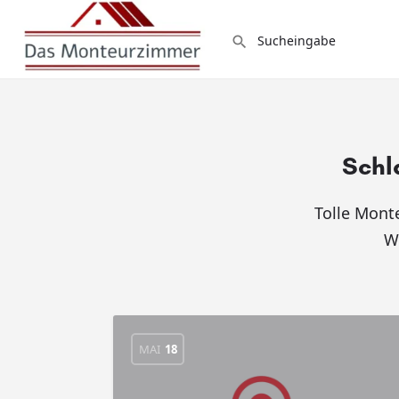
Schl
Tolle Mont
W
MAI
18