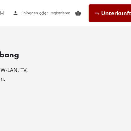
CH
Unterkunft
Einloggen
oder
Registrieren
sbang
 W-LAN, TV,
m.