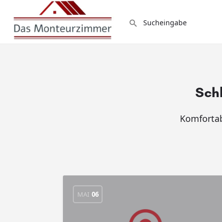
Sch
Komforta
MAI
06