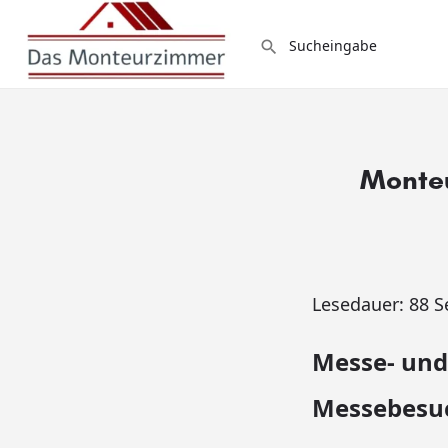
Monteu
Lesedauer:
88
S
Messe- und
Messebesuc