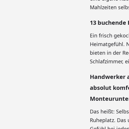
Mahlzeiten selb
13 buchende 
Ein frisch geko
Heimatgefühl. 
bieten in der R
Schlafzimmer, 
Handwerker a
absolut komfo
Monteurunter
Das heißt: Selb
Ruheplatz. Das 
Gefühl bei jede