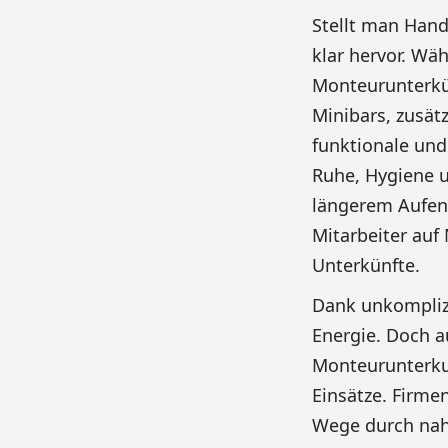
Stellt man Hand
klar hervor. Wä
Monteurunterkün
Minibars, zusät
funktionale und
Ruhe, Hygiene u
längerem Aufent
Mitarbeiter auf
Unterkünfte.
Dank unkomplizi
Energie. Doch 
Monteurunterkun
Einsätze. Firme
Wege durch nahe