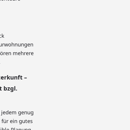
ck
teurwohnungen
ehören mehrere
.
erkunft –
t bzgl.
t jedem genug
für ein gutes
xible Planung