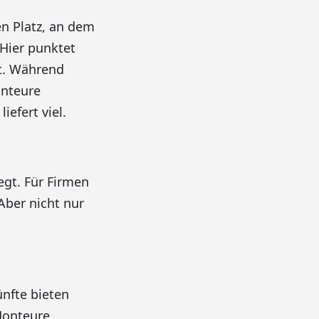
n Platz, an dem
Hier punktet
t. Während
onteure
efert viel.
egt. Für Firmen
Aber nicht nur
nfte bieten
Monteure