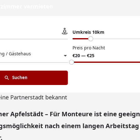
zimmer vermieten
Umkreis 10km
Preis pro Nacht
g / Gästehaus
€20 — €25
Suchen
eine Partnerstadt bekannt
r Apfelstädt – Für Monteure ist eine geeig
smöglichkeit nach einem langen Arbeitstag
.