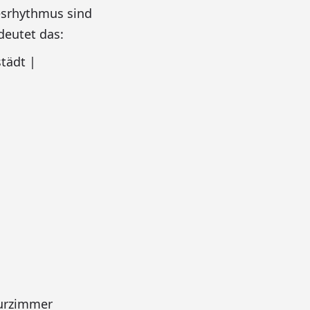
esrhythmus sind
deutet das:
tädt |
urzimmer