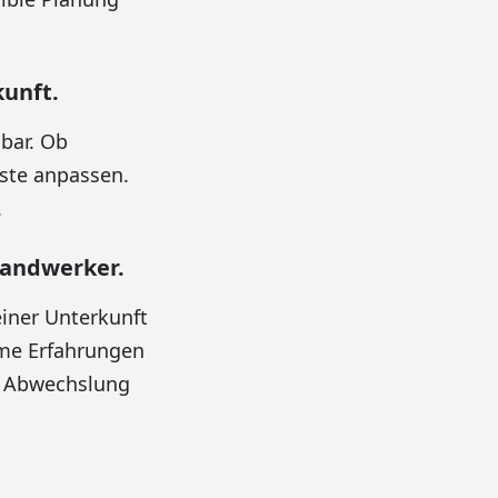
unft.
gbar. Ob
äste anpassen.
.
Handwerker.
einer Unterkunft
me Erfahrungen
er Abwechslung