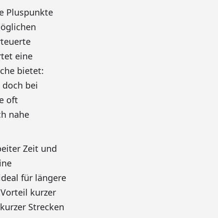
ie Pluspunkte
möglichen
rteuerte
tet eine
che bietet:
 doch bei
e oft
ch nahe
eiter Zeit und
ine
deal für längere
Vorteil kurzer
kurzer Strecken