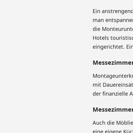
Ein anstrengen
man entspannen
die Monteurunt
Hotels touristi
eingerichtet. Ei
Messezimmer 
Montageunterkün
mit Dauereinsät
der finanzielle
Messezimmer
Auch die Möblie
eine eigene Kü