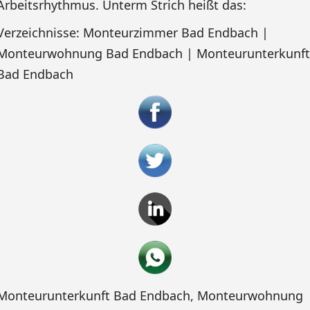
Arbeitsrhythmus. Unterm Strich heißt das:
Verzeichnisse: Monteurzimmer Bad Endbach |
Monteurwohnung Bad Endbach | Monteurunterkunft
Bad Endbach
Monteurunterkunft Bad Endbach
,
Monteurwohnung