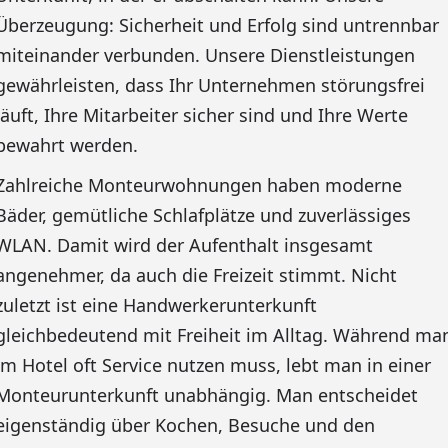
Überzeugung: Sicherheit und Erfolg sind untrennbar
miteinander verbunden. Unsere Dienstleistungen
gewährleisten, dass Ihr Unternehmen störungsfrei
läuft, Ihre Mitarbeiter sicher sind und Ihre Werte
bewahrt werden.
Zahlreiche Monteurwohnungen haben moderne
Bäder, gemütliche Schlafplätze und zuverlässiges
WLAN. Damit wird der Aufenthalt insgesamt
angenehmer, da auch die Freizeit stimmt. Nicht
zuletzt ist eine Handwerkerunterkunft
gleichbedeutend mit Freiheit im Alltag. Während ma
im Hotel oft Service nutzen muss, lebt man in einer
Monteurunterkunft unabhängig. Man entscheidet
eigenständig über Kochen, Besuche und den