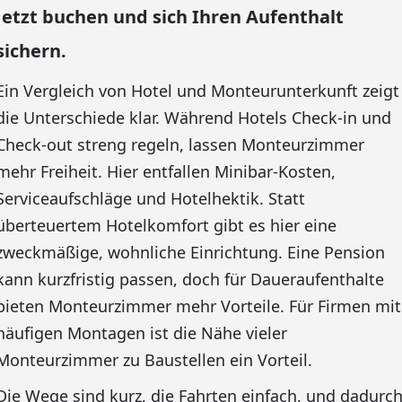
Jetzt buchen und sich Ihren Aufenthalt
sichern.
Ein Vergleich von Hotel und Monteurunterkunft zeigt
die Unterschiede klar. Während Hotels Check-in und
Check-out streng regeln, lassen Monteurzimmer
mehr Freiheit. Hier entfallen Minibar-Kosten,
Serviceaufschläge und Hotelhektik. Statt
überteuertem Hotelkomfort gibt es hier eine
zweckmäßige, wohnliche Einrichtung. Eine Pension
kann kurzfristig passen, doch für Daueraufenthalte
bieten Monteurzimmer mehr Vorteile. Für Firmen mit
häufigen Montagen ist die Nähe vieler
Monteurzimmer zu Baustellen ein Vorteil.
Die Wege sind kurz, die Fahrten einfach, und dadurc