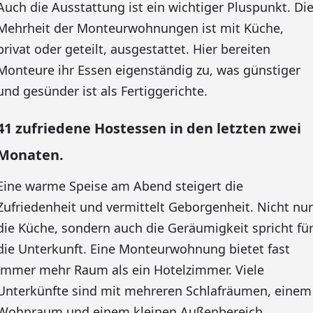
Auch die Ausstattung ist ein wichtiger Pluspunkt. Di
Mehrheit der Monteurwohnungen ist mit Küche,
privat oder geteilt, ausgestattet. Hier bereiten
Monteure ihr Essen eigenständig zu, was günstiger
und gesünder ist als Fertiggerichte.
41 zufriedene Hostessen in den letzten zwei
Monaten.
Eine warme Speise am Abend steigert die
Zufriedenheit und vermittelt Geborgenheit. Nicht nur
die Küche, sondern auch die Geräumigkeit spricht fü
die Unterkunft. Eine Monteurwohnung bietet fast
immer mehr Raum als ein Hotelzimmer. Viele
Unterkünfte sind mit mehreren Schlafräumen, einem
Wohnraum und einem kleinen Außenbereich