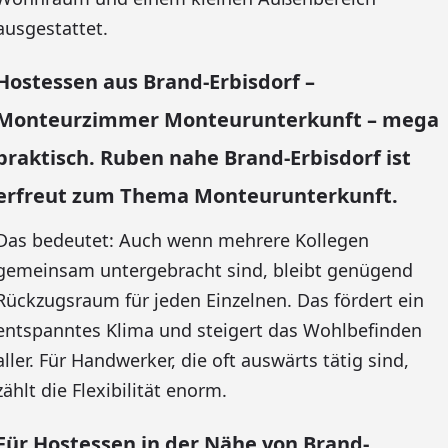
ausgestattet.
Hostessen aus Brand-Erbisdorf –
Monteurzimmer Monteurunterkunft – mega
praktisch. Ruben nahe Brand-Erbisdorf ist
erfreut zum Thema Monteurunterkunft.
Das bedeutet: Auch wenn mehrere Kollegen
gemeinsam untergebracht sind, bleibt genügend
Rückzugsraum für jeden Einzelnen. Das fördert ein
entspanntes Klima und steigert das Wohlbefinden
aller. Für Handwerker, die oft auswärts tätig sind,
zählt die Flexibilität enorm.
Für Hostessen in der Nähe von Brand-