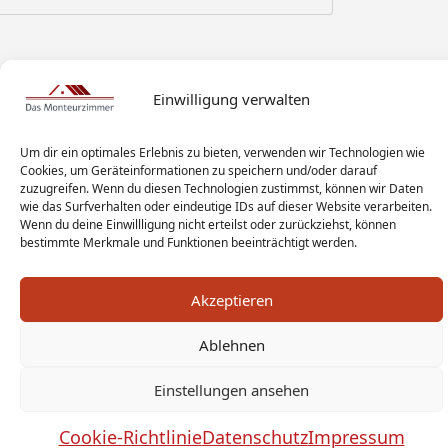
Einwilligung verwalten
Um dir ein optimales Erlebnis zu bieten, verwenden wir Technologien wie
Cookies, um Geräteinformationen zu speichern und/oder darauf
zuzugreifen. Wenn du diesen Technologien zustimmst, können wir Daten
wie das Surfverhalten oder eindeutige IDs auf dieser Website verarbeiten.
Wenn du deine Einwillligung nicht erteilst oder zurückziehst, können
bestimmte Merkmale und Funktionen beeinträchtigt werden.
Akzeptieren
Ablehnen
Monteur Tags
Impressum
Datenschutz
Haftungsausschluss
AGB
Widerrufsbelehrung
Einstellungen ansehen
Cookies
Sitemap
Sanitär Experten
Cookie-Richtlinie
Datenschutz
Impressum
Monteurwohnung Berlin
News