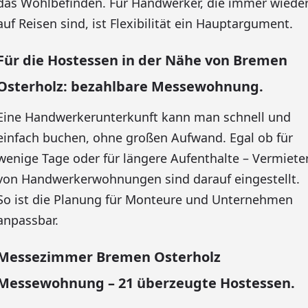
das Wohlbefinden. Für Handwerker, die immer wiede
auf Reisen sind, ist Flexibilität ein Hauptargument.
Für die Hostessen in der Nähe von Bremen
Osterholz: bezahlbare Messewohnung.
Eine Handwerkerunterkunft kann man schnell und
einfach buchen, ohne großen Aufwand. Egal ob für
wenige Tage oder für längere Aufenthalte – Vermiete
von Handwerkerwohnungen sind darauf eingestellt.
So ist die Planung für Monteure und Unternehmen
anpassbar.
Messezimmer Bremen Osterholz
Messewohnung – 21 überzeugte Hostessen.