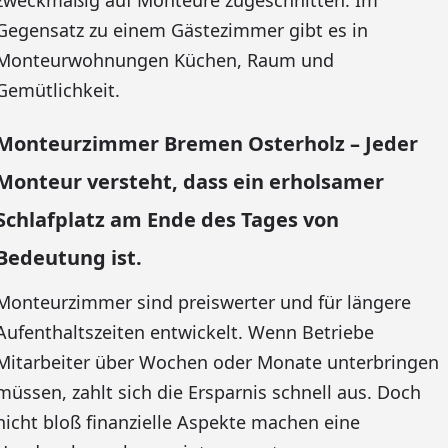
zweckmäßig auf Monteure zugeschnitten. Im
Gegensatz zu einem Gästezimmer gibt es in
Monteurwohnungen Küchen, Raum und
Gemütlichkeit.
Monteurzimmer Bremen Osterholz – Jeder
Monteur versteht, dass ein erholsamer
Schlafplatz am Ende des Tages von
Bedeutung ist.
Monteurzimmer sind preiswerter und für längere
Aufenthaltszeiten entwickelt. Wenn Betriebe
Mitarbeiter über Wochen oder Monate unterbringen
müssen, zahlt sich die Ersparnis schnell aus. Doch
nicht bloß finanzielle Aspekte machen eine