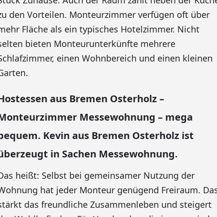
Stück Zuhause. Auch der Raum zählt neben der Küch
zu den Vorteilen. Monteurzimmer verfügen oft über
mehr Fläche als ein typisches Hotelzimmer. Nicht
selten bieten Monteurunterkünfte mehrere
Schlafzimmer, einen Wohnbereich und einen kleinen
Garten.
Hostessen aus Bremen Osterholz –
Monteurzimmer Messewohnung – mega
bequem. Kevin aus Bremen Osterholz ist
überzeugt in Sachen Messewohnung.
Das heißt: Selbst bei gemeinsamer Nutzung der
Wohnung hat jeder Monteur genügend Freiraum. Da
stärkt das freundliche Zusammenleben und steigert