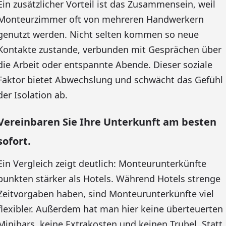
Ein zusätzlicher Vorteil ist das Zusammensein, weil
Monteurzimmer oft von mehreren Handwerkern
genutzt werden. Nicht selten kommen so neue
Kontakte zustande, verbunden mit Gesprächen über
die Arbeit oder entspannte Abende. Dieser soziale
Faktor bietet Abwechslung und schwächt das Gefühl
der Isolation ab.
Vereinbaren Sie Ihre Unterkunft am besten
sofort.
Ein Vergleich zeigt deutlich: Monteurunterkünfte
punkten stärker als Hotels. Während Hotels strenge
Zeitvorgaben haben, sind Monteurunterkünfte viel
flexibler. Außerdem hat man hier keine überteuerten
Minibars, keine Extrakosten und keinen Trubel. Statt