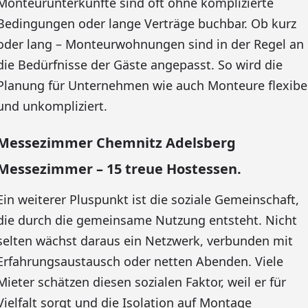
Monteurunterkünfte sind oft ohne komplizierte
Bedingungen oder lange Verträge buchbar. Ob kurz
oder lang – Monteurwohnungen sind in der Regel an
die Bedürfnisse der Gäste angepasst. So wird die
Planung für Unternehmen wie auch Monteure flexibe
und unkompliziert.
Messezimmer Chemnitz Adelsberg
Messezimmer – 15 treue Hostessen.
Ein weiterer Pluspunkt ist die soziale Gemeinschaft,
die durch die gemeinsame Nutzung entsteht. Nicht
selten wächst daraus ein Netzwerk, verbunden mit
Erfahrungsaustausch oder netten Abenden. Viele
Mieter schätzen diesen sozialen Faktor, weil er für
Vielfalt sorgt und die Isolation auf Montage