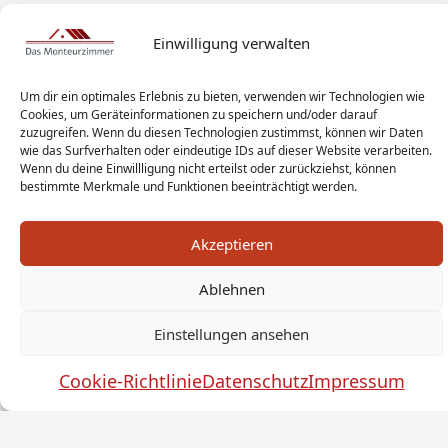
Einwilligung verwalten
Um dir ein optimales Erlebnis zu bieten, verwenden wir Technologien wie
Cookies, um Geräteinformationen zu speichern und/oder darauf
zuzugreifen. Wenn du diesen Technologien zustimmst, können wir Daten
wie das Surfverhalten oder eindeutige IDs auf dieser Website verarbeiten.
Wenn du deine Einwillligung nicht erteilst oder zurückziehst, können
bestimmte Merkmale und Funktionen beeinträchtigt werden.
Akzeptieren
Ablehnen
Monteur Tags
Impressum
Datenschutz
Haftungsausschluss
AGB
Widerrufsbelehrung
Einstellungen ansehen
Cookies
Sitemap
Sanitär Experten
Cookie-Richtlinie
Datenschutz
Impressum
Monteurwohnung Berlin
News
© by das-monteurzimmer.de
by
SEO Technik