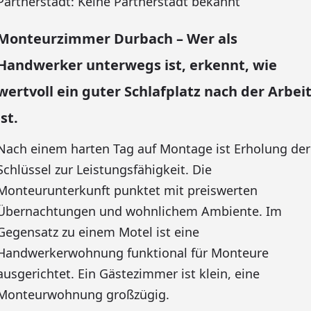
Partnerstadt: Keine Partnerstadt bekannt
Monteurzimmer Durbach – Wer als
Handwerker unterwegs ist, erkennt, wie
wertvoll ein guter Schlafplatz nach der Arbei
ist.
Nach einem harten Tag auf Montage ist Erholung der
Schlüssel zur Leistungsfähigkeit. Die
Monteurunterkunft punktet mit preiswerten
Übernachtungen und wohnlichem Ambiente. Im
Gegensatz zu einem Motel ist eine
Handwerkerwohnung funktional für Monteure
ausgerichtet. Ein Gästezimmer ist klein, eine
Monteurwohnung großzügig.