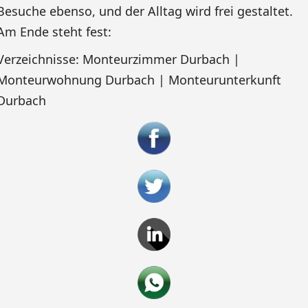
Besuche ebenso, und der Alltag wird frei gestaltet.
Am Ende steht fest:
Verzeichnisse: Monteurzimmer Durbach |
Monteurwohnung Durbach | Monteurunterkunft
Durbach