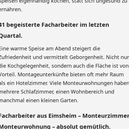
Speisen eigenhändig kochen, statt sich ungesund zu
ernähren.
41 begeisterte Facharbeiter im letzten
Quartal.
Eine warme Speise am Abend steigert die
Zufriedenheit und vermittelt Geborgenheit. Nicht nur
die Kochgelegenheit, sondern auch die Fläche ist von
Vorteil. Montageunterkünfte bieten oft mehr Raum
als ein Hotelzimmer. Viele Monteurwohnungen habe
mehrere Schlafzimmer, einen Wohnbereich und
manchmal einen kleinen Garten.
Facharbeiter aus Eimsheim – Monteurzimme
Monteurwohnung – absolut gemütlich.