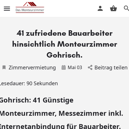
41 zufriedene Bauarbeiter
hinsichtlich Monteurzimmer
Gohrisch.
Zimmervermietung
Beitrag teilen
Mai 03
Lesedauer:
90
Sekunden
Gohrisch: 41 Günstige
Monteurzimmer, Messezimmer inkl.
Internetanbindung für Bauarbeiter.