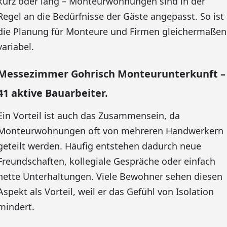
kurz oder lang – Monteurwohnungen sind in der
Regel an die Bedürfnisse der Gäste angepasst. So ist
die Planung für Monteure und Firmen gleichermaßen
variabel.
Messezimmer Gohrisch Monteurunterkunft –
41 aktive Bauarbeiter.
Ein Vorteil ist auch das Zusammensein, da
Monteurwohnungen oft von mehreren Handwerkern
geteilt werden. Häufig entstehen dadurch neue
Freundschaften, kollegiale Gespräche oder einfach
nette Unterhaltungen. Viele Bewohner sehen diesen
Aspekt als Vorteil, weil er das Gefühl von Isolation
mindert.