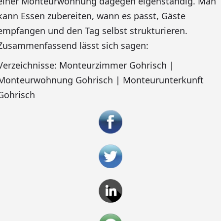
einer Monteurwohnung dagegen eigenständig. Man
kann Essen zubereiten, wann es passt, Gäste
empfangen und den Tag selbst strukturieren.
Zusammenfassend lässt sich sagen:
Verzeichnisse: Monteurzimmer Gohrisch |
Monteurwohnung Gohrisch | Monteurunterkunft
Gohrisch