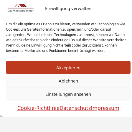
Einwilligung verwalten
Um dir ein optimales Erlebnis zu bieten, verwenden wir Technologien wie
Cookies, um Geräteinformationen zu speichern und/oder darauf
zuzugreifen. Wenn du diesen Technologien zustimmst, können wir Daten
wie das Surfverhalten oder eindeutige IDs auf dieser Website verarbeiten.
Wenn du deine Einwillligung nicht erteilst oder zurückziehst, können
bestimmte Merkmale und Funktionen beeinträchtigt werden.
Akzeptieren
Ablehnen
Monteur Tags
Impressum
Datenschutz
Haftungsausschluss
AGB
Widerrufsbelehrung
Einstellungen ansehen
Cookies
Sitemap
Sanitär Experten
Cookie-Richtlinie
Datenschutz
Impressum
Monteurwohnung Berlin
News
© by das-monteurzimmer.de
by
SEO Technik