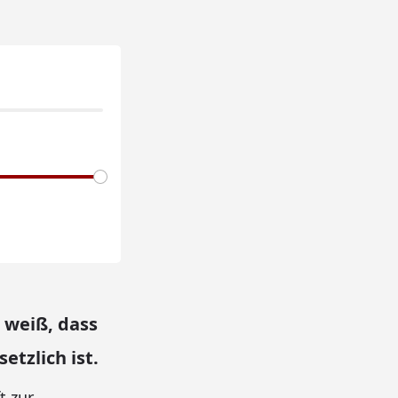
 weiß, dass
etzlich ist.
t zur