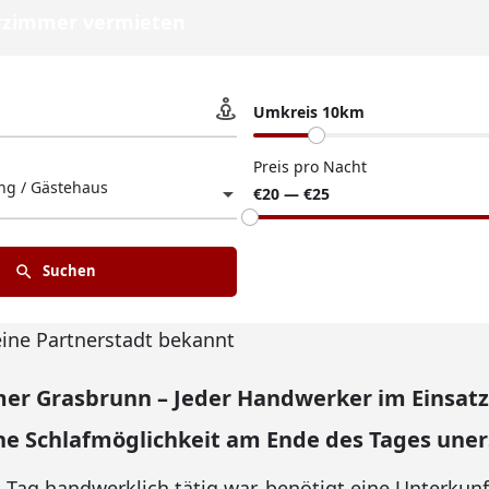
zimmer vermieten
Umkreis 10km
Preis pro Nacht
g / Gästehaus
€20 — €25
Suchen
eine Partnerstadt bekannt
r Grasbrunn – Jeder Handwerker im Einsatz
he Schlafmöglichkeit am Ende des Tages uners
Tag handwerklich tätig war, benötigt eine Unterkunf