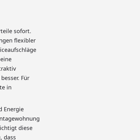
eile sofort.
gen flexibler
viceaufschläge
 eine
raktiv
besser. Für
te in
d Energie
Montagewohnung
chtigt diese
, dass