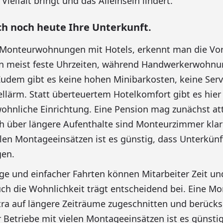
 Vielfalt bringt und das Alleinsein lindert.
ich noch heute Ihre Unterkunft.
Monteurwohnungen mit Hotels, erkennt man die Vort
n meist feste Uhrzeiten, während Handwerkerwohnun
 Zudem gibt es keine hohen Minibarkosten, keine Ser
llärm. Statt überteuertem Hotelkomfort gibt es hier
hnliche Einrichtung. Eine Pension mag zunächst att
h über längere Aufenthalte sind Monteurzimmer klar 
elen Montageeinsätzen ist es günstig, dass Unterkünf
gen.
e und einfacher Fahrten können Mitarbeiter Zeit un
uch die Wohnlichkeit trägt entscheidend bei. Eine 
tra auf längere Zeiträume zugeschnitten und berücksi
r Betriebe mit vielen Montageeinsätzen ist es günstig