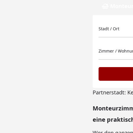
Monteur
Stadt / Ort
Zimmer / Wohnun
Partnerstadt: K
Monteurzimme
eine praktisc
Wer den ganzen 