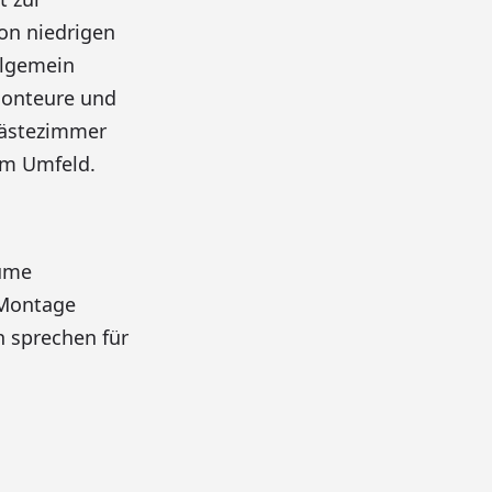
on niedrigen
llgemein
 Monteure und
Gästezimmer
em Umfeld.
äume
 Montage
n sprechen für