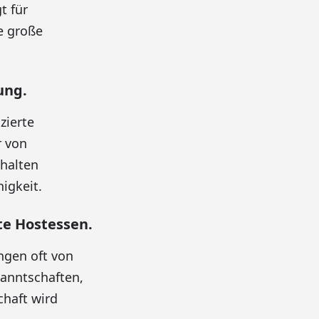
t für
e große
ung.
zierte
r von
ehalten
igkeit.
e Hostessen.
ngen oft von
kanntschaften,
chaft wird