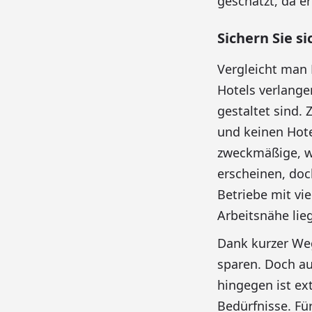
geschätzt, da er
Sichern Sie s
Vergleicht man 
Hotels verlange
gestaltet sind.
und keinen Hote
zweckmäßige, wo
erscheinen, doc
Betriebe mit vi
Arbeitsnähe lie
Dank kurzer Weg
sparen. Doch a
hingegen ist ex
Bedürfnisse. Fü