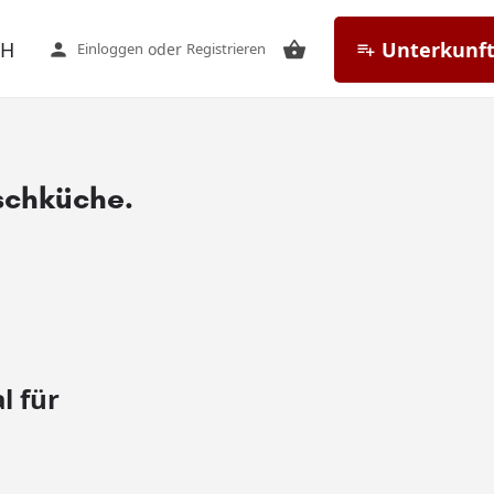
CH
Unterkunft
Einloggen
oder
Registrieren
schküche.
l für