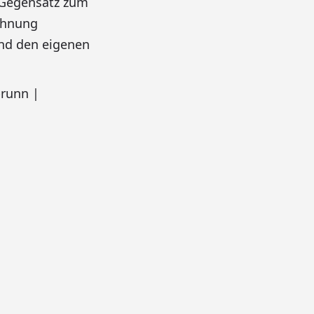
m Gegensatz zum
ohnung
und den eigenen
runn |