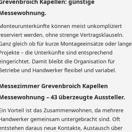
Grevenbroich Kapellen: günstige
Messewohnung.
Monteurunterkünfte können meist unkompliziert
reserviert werden, ohne strenge Vertragsklauseln.
Ganz gleich ob für kurze Montageeinsätze oder lange
Projekte – die Unterkünfte sind entsprechend
eingerichtet. Damit bleibt die Organisation für
Betriebe und Handwerker flexibel und variabel.
Messezimmer Grevenbroich Kapellen
Messewohnung – 43 überzeugte Aussteller.
Ein Vorteil ist das Zusammenwohnen, da mehrere
Handwerker gemeinsam untergebracht sind. Oft
entstehen daraus neue Kontakte, Austausch über