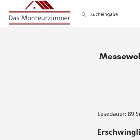
Messewoh
Lesedauer:
89
S
Erschwing