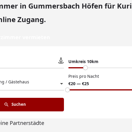
mer in Gummersbach Höfen für Kuri
nline Zugang.
zimmer vermieten
Umkreis 10km
Preis pro Nacht
g / Gästehaus
€20 — €25
Suchen
eine Partnerstädte