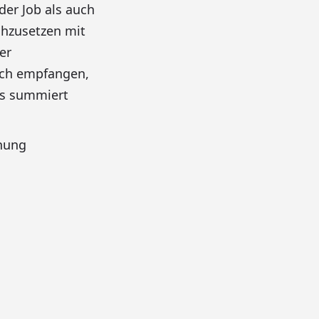
der Job als auch
ichzusetzen mit
er
uch empfangen,
les summiert
nung