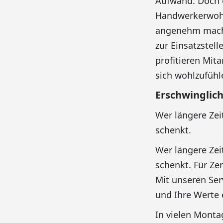
Aufwand. Doch e
Handwerkerwohnu
angenehm macht
zur Einsatzstell
profitieren Mit
sich wohlzufühl
Erschwinglic
Wer längere Zei
schenkt.
Wer längere Zei
schenkt. Für Zen
Mit unseren Ser
und Ihre Werte 
In vielen Mont