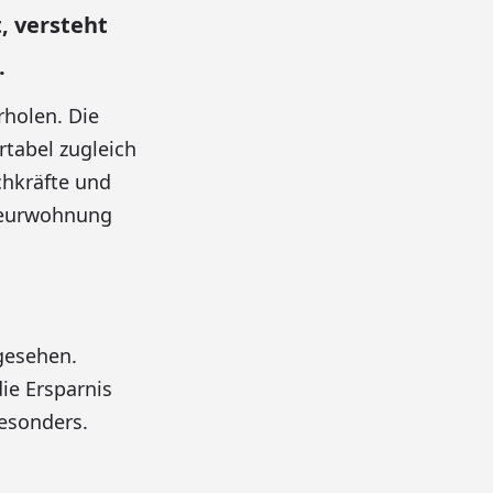
, versteht
.
rholen. Die
rtabel zugleich
chkräfte und
nteurwohnung
gesehen.
ie Ersparnis
besonders.