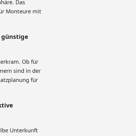
phäre. Das
Für Monteure mit
 günstige
ierkram. Ob für
ern sind in der
satzplanung für
tive
elbe Unterkunft