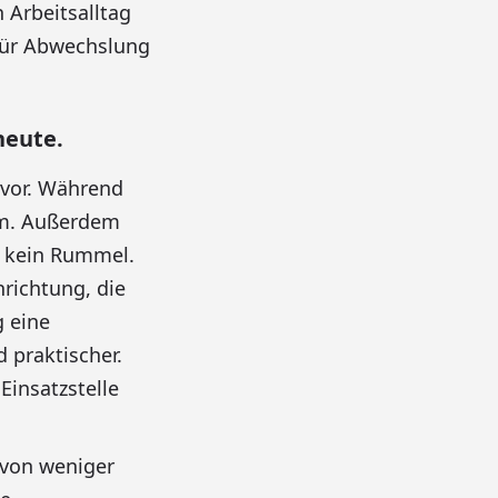
 Arbeitsalltag
für Abwechslung
heute.
rvor. Während
um. Außerdem
d kein Rummel.
nrichtung, die
g eine
 praktischer.
insatzstelle
r von weniger