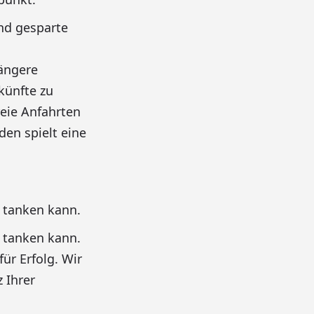
nd gesparte
ängere
künfte zu
eie Anfahrten
en spielt eine
t tanken kann.
t tanken kann.
ür Erfolg. Wir
 Ihrer