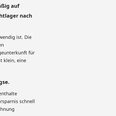
ßig auf
chtlager nach
endig ist. Die
en
eunterkunft für
 klein, eine
gse.
enthalte
rsparnis schnell
wohnung