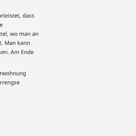
leistet, dass
ne
otel, wo man an
it. Man kann
sen. Am Ende
urwohnung
rrengse