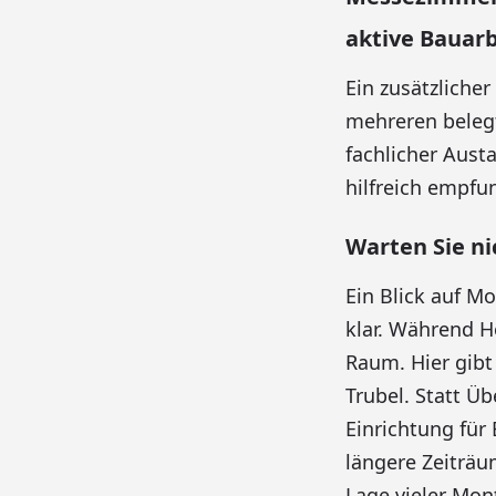
aktive Bauarb
Ein zusätzliche
mehreren beleg
fachlicher Aust
hilfreich empfu
Warten Sie ni
Ein Blick auf M
klar. Während H
Raum. Hier gibt
Trubel. Statt Ü
Einrichtung für 
längere Zeiträ
Lage vieler Mon