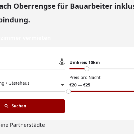
h Oberrengse für Bauarbeiter inklu
bindung.
zimmer vermieten
Umkreis 10km
Preis pro Nacht
g / Gästehaus
€20 — €25
Suchen
eine Partnerstädte