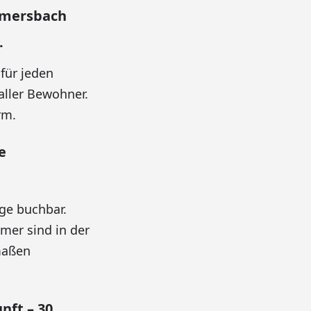
mmersbach
.
für jeden
aller Bewohner.
rm.
e
ge buchbar.
mer sind in der
rmaßen
ft – 30