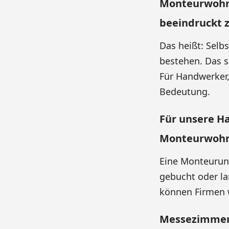
Monteurwohnu
beeindruckt
Das heißt: Selb
bestehen. Das 
Für Handwerker,
Bedeutung.
Für unsere H
Monteurwoh
Eine Monteurunt
gebucht oder lan
können Firmen w
Messezimmer