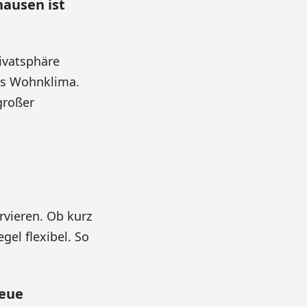
ausen ist
ivatsphäre
es Wohnklima.
großer
rvieren. Ob kurz
gel flexibel. So
eue