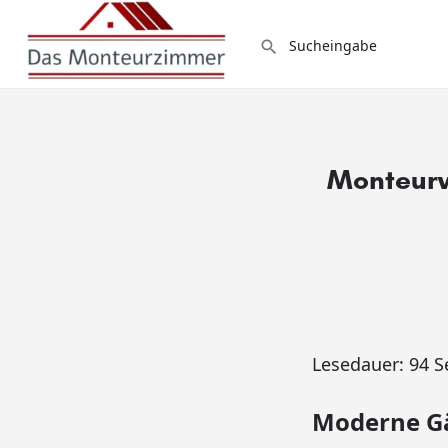
Monteur
Lesedauer:
94
S
Moderne G