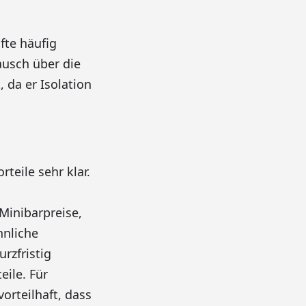
fte häufig
ausch über die
, da er Isolation
teile sehr klar.
Minibarpreise,
hnliche
rzfristig
ile. Für
orteilhaft, dass