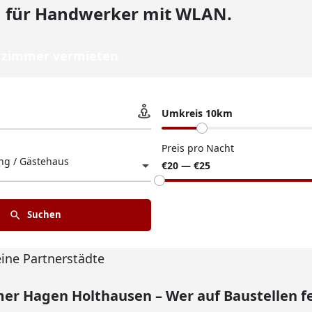
 für Handwerker mit WLAN.
zimmer vermieten
Umkreis 10km
Preis pro Nacht
g / Gästehaus
€20 — €25
Suchen
eine Partnerstädte
r Hagen Holthausen – Wer auf Baustellen f