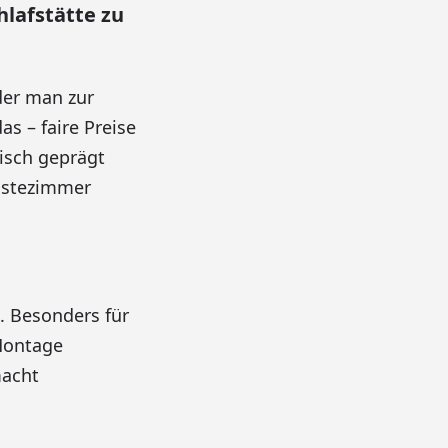
hlafstätte zu
 der man zur
s – faire Preise
isch geprägt
Gästezimmer
. Besonders für
Montage
macht