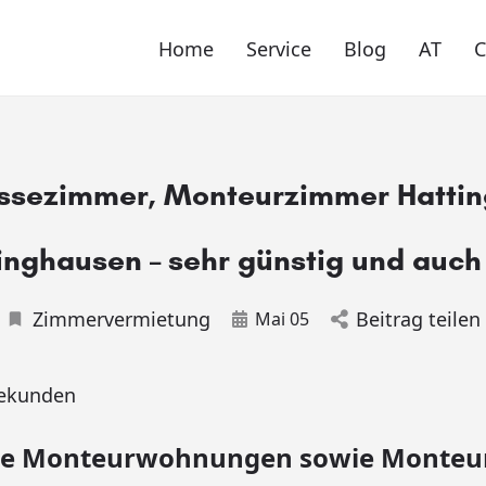
Home
Service
Blog
AT
sezimmer, Monteurzimmer Hatti
inghausen – sehr günstig und auc
Zimmervermietung
Beitrag teilen
Mai 05
ekunden
le Monteurwohnungen sowie Monte