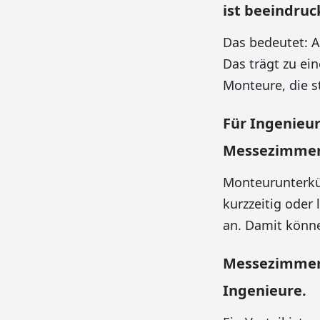
ist beeindruc
Das bedeutet: 
Das trägt zu ei
Monteure, die st
Für Ingenieu
Messezimmer
Monteurunterkün
kurzzeitig oder
an. Damit könn
Messezimmer 
Ingenieure.