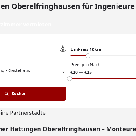
gen Oberelfringhausen für Ingenieur
zimmer vermieten
Umkreis 10km
Preis pro Nacht
g / Gästehaus
€20 — €25
Suchen
eine Partnerstädte
r Hattingen Oberelfringhausen – Monteure