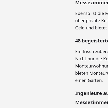
Messezimmer 
Ebenso ist die 
über private Kü
Geld und biete
48 begeistert
Ein frisch zube
Nicht nur die Ko
Monteurwohnung 
bieten Monteu
einen Garten.
Ingenieure a
Messezimmer 