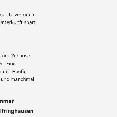
künfte verfügen
Unterkunft spart
Stück Zuhause.
il. Eine
mmer. Häufig
r und manchmal
immer
lfringhausen