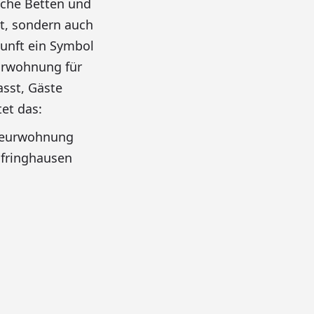
iche Betten und
rt, sondern auch
kunft ein Symbol
eurwohnung für
sst, Gäste
et das:
nteurwohnung
lfringhausen