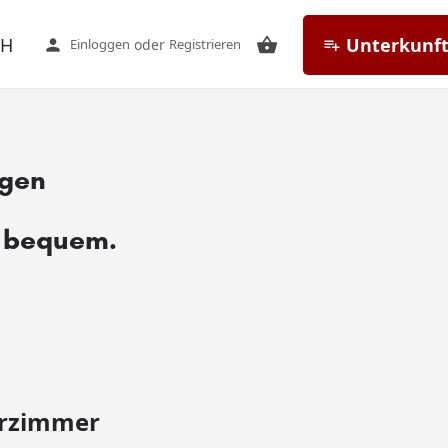
CH
Unterkunft
Einloggen
oder
Registrieren
ngen
h bequem.
urzimmer