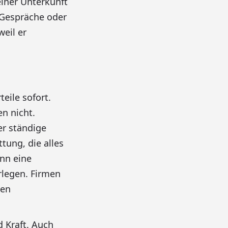
einer Unterkunft
 Gespräche oder
eil er
eile sofort.
n nicht.
er ständige
tung, die alles
nn eine
rlegen. Firmen
den
d Kraft. Auch