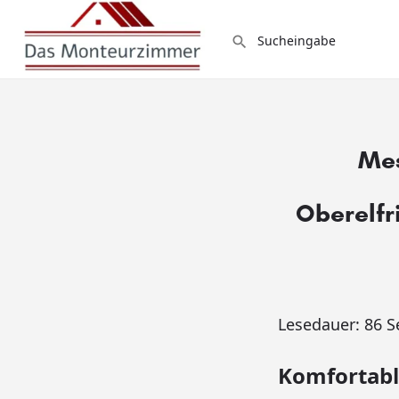
Mes
Oberelfr
Lesedauer:
86
S
Komfortab