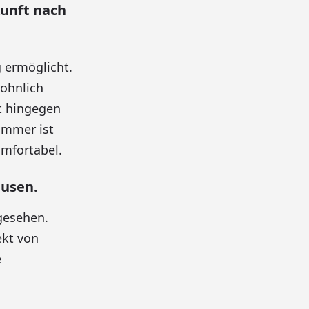
kunft nach
g ermöglicht.
wohnlich
ft hingegen
immer ist
mfortabel.
ausen.
gesehen.
ekt von
e