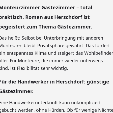
Monteurzimmer Gästezimmer – total
praktisch. Roman aus Herschdorf ist
begeistert zum Thema Gästezimmer.
Das heißt: Selbst bei Unterbringung mit anderen
Monteuren bleibt Privatsphäre gewahrt. Das fördert
ein entspanntes Klima und steigert das Wohlbefinde
aller. Für Monteure, die immer wieder unterwegs
sind, ist Flexibilität sehr wichtig.
Für die Handwerker in Herschdorf: günstige
Gästezimmer.
Eine Handwerkerunterkunft kann unkompliziert
gebucht werden, ohne Hürden. Ob für wenige Nächt