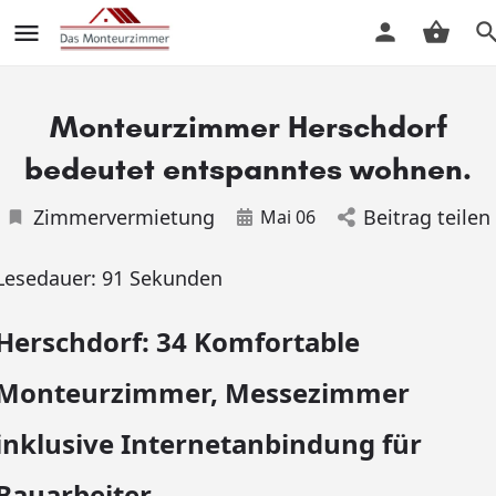
Monteurzimmer Herschdorf
bedeutet entspanntes wohnen.
Zimmervermietung
Beitrag teilen
Mai 06
Lesedauer:
91
Sekunden
Herschdorf: 34 Komfortable
Monteurzimmer, Messezimmer
inklusive Internetanbindung für
Bauarbeiter.