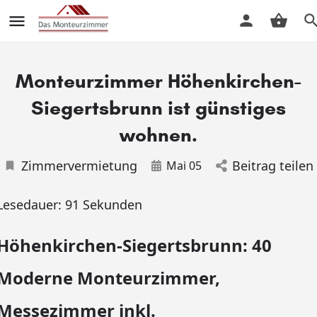
Monteurzimmer Höhenkirchen-
Siegertsbrunn ist günstiges
wohnen.
Zimmervermietung
Beitrag teilen
Mai 05
Lesedauer:
91
Sekunden
Höhenkirchen-Siegertsbrunn: 40
Moderne Monteurzimmer,
Messezimmer inkl.