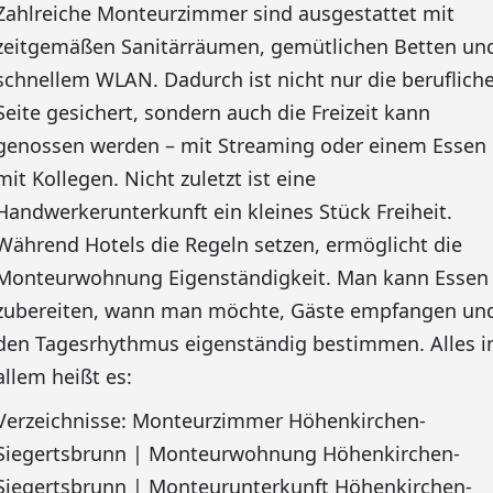
Zahlreiche Monteurzimmer sind ausgestattet mit
zeitgemäßen Sanitärräumen, gemütlichen Betten un
schnellem WLAN. Dadurch ist nicht nur die beruflich
Seite gesichert, sondern auch die Freizeit kann
genossen werden – mit Streaming oder einem Essen
mit Kollegen. Nicht zuletzt ist eine
Handwerkerunterkunft ein kleines Stück Freiheit.
Während Hotels die Regeln setzen, ermöglicht die
Monteurwohnung Eigenständigkeit. Man kann Essen
zubereiten, wann man möchte, Gäste empfangen un
den Tagesrhythmus eigenständig bestimmen. Alles i
allem heißt es:
Verzeichnisse: Monteurzimmer Höhenkirchen-
Siegertsbrunn | Monteurwohnung Höhenkirchen-
Siegertsbrunn | Monteurunterkunft Höhenkirchen-