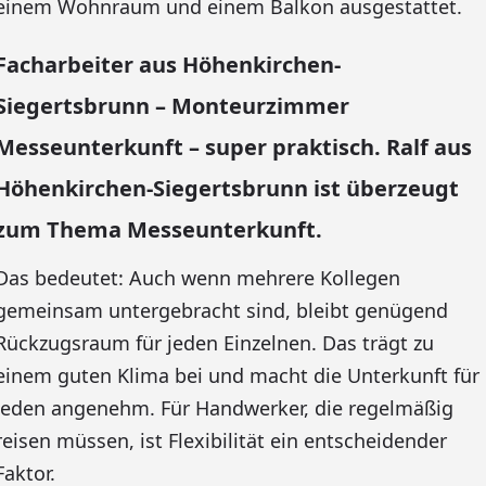
einem Wohnraum und einem Balkon ausgestattet.
Facharbeiter aus Höhenkirchen-
Siegertsbrunn – Monteurzimmer
Messeunterkunft – super praktisch. Ralf aus
Höhenkirchen-Siegertsbrunn ist überzeugt
zum Thema Messeunterkunft.
Das bedeutet: Auch wenn mehrere Kollegen
gemeinsam untergebracht sind, bleibt genügend
Rückzugsraum für jeden Einzelnen. Das trägt zu
einem guten Klima bei und macht die Unterkunft für
jeden angenehm. Für Handwerker, die regelmäßig
reisen müssen, ist Flexibilität ein entscheidender
Faktor.