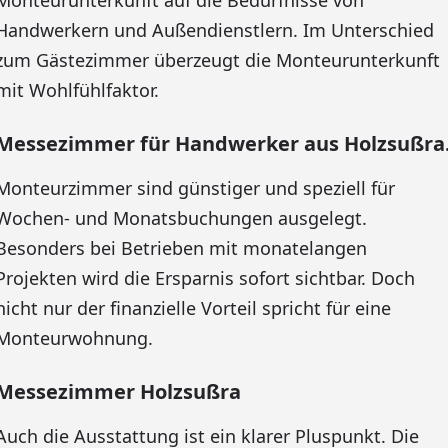
Monteurunterkunft auf die Bedürfnisse von
Handwerkern und Außendienstlern. Im Unterschied
zum Gästezimmer überzeugt die Monteurunterkunft
mit Wohlfühlfaktor.
Messezimmer für Handwerker aus Holzsußra
Monteurzimmer sind günstiger und speziell für
Wochen- und Monatsbuchungen ausgelegt.
Besonders bei Betrieben mit monatelangen
Projekten wird die Ersparnis sofort sichtbar. Doch
nicht nur der finanzielle Vorteil spricht für eine
Monteurwohnung.
Messezimmer Holzsußra
Auch die Ausstattung ist ein klarer Pluspunkt. Die