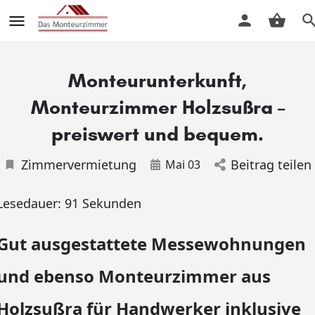
Monteurunterkunft,
Monteurzimmer Holzsußra –
preiswert und bequem.
Zimmervermietung
Beitrag teilen
Mai 03
Lesedauer:
91
Sekunden
Gut ausgestattete Messewohnungen
und ebenso Monteurzimmer aus
Holzsußra für Handwerker inklusive