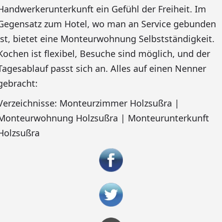
Handwerkerunterkunft ein Gefühl der Freiheit. Im
Gegensatz zum Hotel, wo man an Service gebunden
ist, bietet eine Monteurwohnung Selbstständigkeit.
Kochen ist flexibel, Besuche sind möglich, und der
Tagesablauf passt sich an. Alles auf einen Nenner
gebracht:
Verzeichnisse: Monteurzimmer Holzsußra |
Monteurwohnung Holzsußra | Monteurunterkunft
Holzsußra