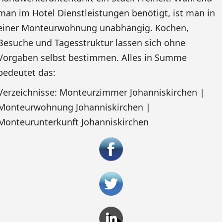
man im Hotel Dienstleistungen benötigt, ist man in
einer Monteurwohnung unabhängig. Kochen,
Besuche und Tagesstruktur lassen sich ohne
Vorgaben selbst bestimmen. Alles in Summe
bedeutet das:
Verzeichnisse: Monteurzimmer Johanniskirchen |
Monteurwohnung Johanniskirchen |
Monteurunterkunft Johanniskirchen