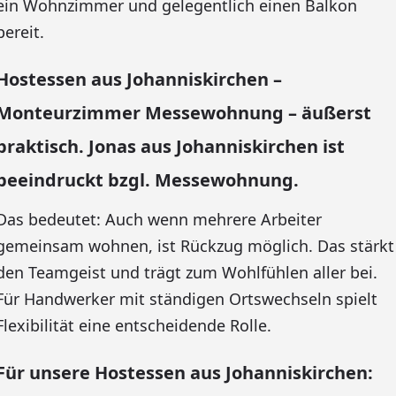
ein Wohnzimmer und gelegentlich einen Balkon
bereit.
Hostessen aus Johanniskirchen –
Monteurzimmer Messewohnung – äußerst
praktisch. Jonas aus Johanniskirchen ist
beeindruckt bzgl. Messewohnung.
Das bedeutet: Auch wenn mehrere Arbeiter
gemeinsam wohnen, ist Rückzug möglich. Das stärkt
den Teamgeist und trägt zum Wohlfühlen aller bei.
Für Handwerker mit ständigen Ortswechseln spielt
Flexibilität eine entscheidende Rolle.
Für unsere Hostessen aus Johanniskirchen: