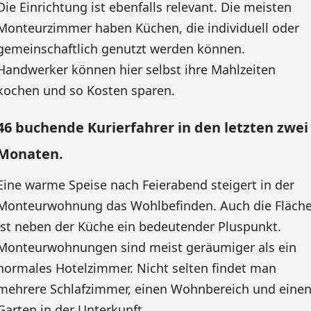
Die Einrichtung ist ebenfalls relevant. Die meisten
Monteurzimmer haben Küchen, die individuell oder
gemeinschaftlich genutzt werden können.
Handwerker können hier selbst ihre Mahlzeiten
kochen und so Kosten sparen.
46 buchende Kurierfahrer in den letzten zwei
Monaten.
Eine warme Speise nach Feierabend steigert in der
Monteurwohnung das Wohlbefinden. Auch die Fläch
ist neben der Küche ein bedeutender Pluspunkt.
Monteurwohnungen sind meist geräumiger als ein
normales Hotelzimmer. Nicht selten findet man
mehrere Schlafzimmer, einen Wohnbereich und eine
Garten in der Unterkunft.