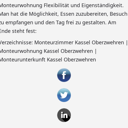
Monteurwohnung Flexibilität und Eigenständigkeit.
Man hat die Möglichkeit, Essen zuzubereiten, Besuch
zu empfangen und den Tag frei zu gestalten. Am
Ende steht fest:
Verzeichnisse: Monteurzimmer Kassel Oberzwehren 
Monteurwohnung Kassel Oberzwehren |
Monteurunterkunft Kassel Oberzwehren