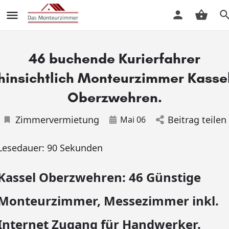
46 buchende Kurierfahrer
hinsichtlich Monteurzimmer Kasse
Oberzwehren.
Zimmervermietung
Beitrag teilen
Mai 06
Lesedauer:
90
Sekunden
Kassel Oberzwehren: 46 Günstige
Monteurzimmer, Messezimmer inkl.
Internet Zugang für Handwerker.