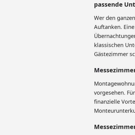
passende Unt
Wer den ganzen 
Auftanken. Ein
Übernachtungen
klassischen Unt
Gästezimmer sch
Messezimmer f
Montagewohnung
vorgesehen. Für
finanzielle Vorte
Monteurunterku
Messezimmer 