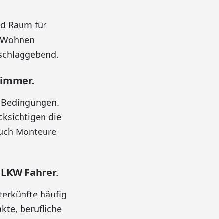
nd Raum für
s Wohnen
sschlaggebend.
zimmer.
e Bedingungen.
ksichtigen die
auch Monteure
 LKW Fahrer.
terkünfte häufig
kte, berufliche