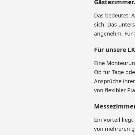
Gästezimmer
Das bedeutet: 
sich. Das unte
angenehm. Für M
Für unsere LK
Eine Monteurunt
Ob für Tage od
Ansprüche ihre
von flexibler Pl
Messezimmer 
Ein Vorteil lie
von mehreren ge