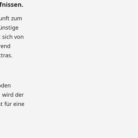
fnissen.
kunft zum
ünstige
 sich von
rend
tras.
oden
 wird der
t für eine