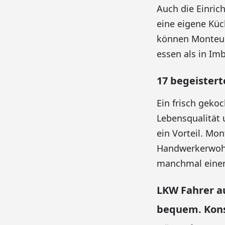
Auch die Einric
eine eigene Küc
können Monteur
essen als in Imb
17 begeistert
Ein frisch geko
Lebensqualität 
ein Vorteil. Mo
Handwerkerwohn
manchmal einen
LKW Fahrer a
bequem. Konst