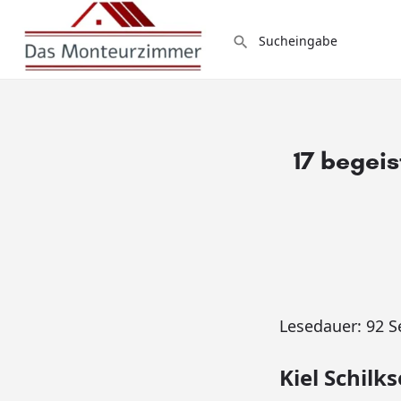
17 begei
Lesedauer:
92
S
Kiel Schil