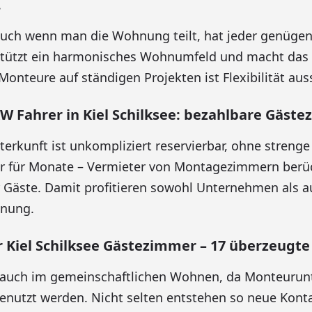
.
Auch wenn man die Wohnung teilt, hat jeder genüge
rstützt ein harmonisches Wohnumfeld und macht da
onteure auf ständigen Projekten ist Flexibilität au
W Fahrer in Kiel Schilksee: bezahlbare Gäste
erkunft ist unkompliziert reservierbar, ohne streng
er für Monate – Vermieter von Montagezimmern berüc
r Gäste. Damit profitieren sowohl Unternehmen als 
anung.
Kiel Schilksee Gästezimmer – 17 überzeugte
gt auch im gemeinschaftlichen Wohnen, da Monteurun
nutzt werden. Nicht selten entstehen so neue Konta