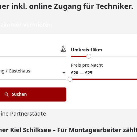
r inkl. online Zugang für Techniker.
zimmer vermieten
Umkreis 10km
Preis pro Nacht
g / Gästehaus
€20 — €25
Suchen
eine Partnerstädte
 Kiel Schilksee – Für Montagearbeiter zählt