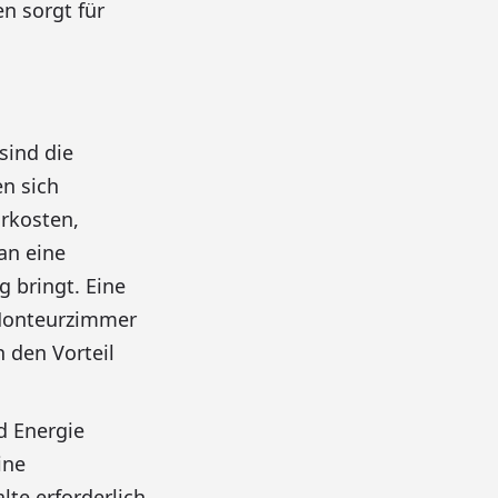
n sorgt für
sind die
en sich
rkosten,
an eine
 bringt. Eine
 Monteurzimmer
 den Vorteil
d Energie
ine
te erforderlich