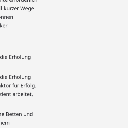
il kurzer Wege
können
rker
 die Erholung
 die Erholung
ktor für Erfolg.
ient arbeitet,
me Betten und
inem