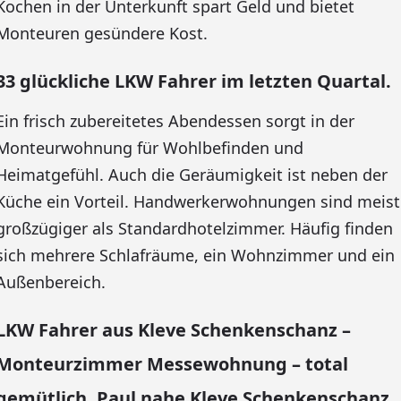
Kochen in der Unterkunft spart Geld und bietet
Monteuren gesündere Kost.
33 glückliche LKW Fahrer im letzten Quartal.
Ein frisch zubereitetes Abendessen sorgt in der
Monteurwohnung für Wohlbefinden und
Heimatgefühl. Auch die Geräumigkeit ist neben der
Küche ein Vorteil. Handwerkerwohnungen sind meist
großzügiger als Standardhotelzimmer. Häufig finden
sich mehrere Schlafräume, ein Wohnzimmer und ein
Außenbereich.
LKW Fahrer aus Kleve Schenkenschanz –
Monteurzimmer Messewohnung – total
gemütlich. Paul nahe Kleve Schenkenschanz