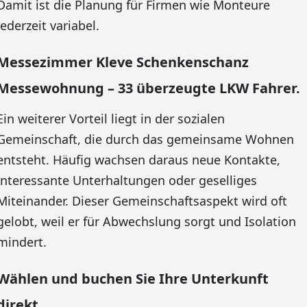
Damit ist die Planung für Firmen wie Monteure
jederzeit variabel.
Messezimmer Kleve Schenkenschanz
Messewohnung – 33 überzeugte LKW Fahrer.
Ein weiterer Vorteil liegt in der sozialen
Gemeinschaft, die durch das gemeinsame Wohnen
entsteht. Häufig wachsen daraus neue Kontakte,
interessante Unterhaltungen oder geselliges
Miteinander. Dieser Gemeinschaftsaspekt wird oft
gelobt, weil er für Abwechslung sorgt und Isolation
mindert.
Wählen und buchen Sie Ihre Unterkunft
direkt.