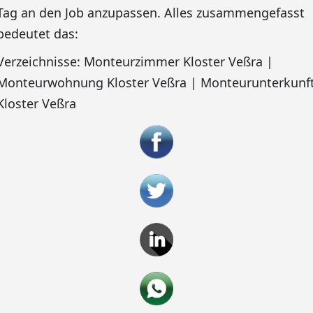
Tag an den Job anzupassen. Alles zusammengefasst
bedeutet das:
Verzeichnisse: Monteurzimmer Kloster Veßra |
Monteurwohnung Kloster Veßra | Monteurunterkunf
Kloster Veßra