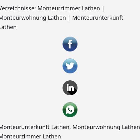
Verzeichnisse: Monteurzimmer Lathen |
Monteurwohnung Lathen | Monteurunterkunft
Lathen
Monteurunterkunft Lathen
,
Monteurwohnung Lathen
Monteurzimmer Lathen