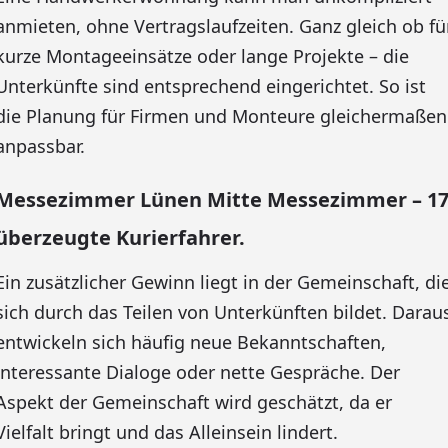
anmieten, ohne Vertragslaufzeiten. Ganz gleich ob fü
kurze Montageeinsätze oder lange Projekte – die
Unterkünfte sind entsprechend eingerichtet. So ist
die Planung für Firmen und Monteure gleichermaßen
anpassbar.
Messezimmer Lünen Mitte Messezimmer – 1
überzeugte Kurierfahrer.
Ein zusätzlicher Gewinn liegt in der Gemeinschaft, di
sich durch das Teilen von Unterkünften bildet. Darau
entwickeln sich häufig neue Bekanntschaften,
interessante Dialoge oder nette Gespräche. Der
Aspekt der Gemeinschaft wird geschätzt, da er
Vielfalt bringt und das Alleinsein lindert.