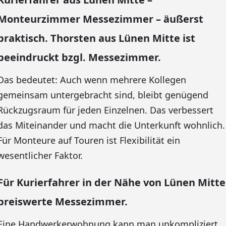
Monteurzimmer Messezimmer – äußerst
praktisch. Thorsten aus Lünen Mitte ist
beeindruckt bzgl. Messezimmer.
Das bedeutet: Auch wenn mehrere Kollegen
gemeinsam untergebracht sind, bleibt genügend
Rückzugsraum für jeden Einzelnen. Das verbessert
das Miteinander und macht die Unterkunft wohnlich.
Für Monteure auf Touren ist Flexibilität ein
wesentlicher Faktor.
Für Kurierfahrer in der Nähe von Lünen Mitte
preiswerte Messezimmer.
Eine Handwerkerwohnung kann man unkompliziert