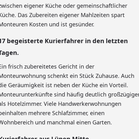
zwischen eigener Küche oder gemeinschaftlicher
Küche. Das Zubereiten eigener Mahlzeiten spart
Monteuren Kosten und ist gesünder.
17 begeisterte Kurierfahrer in den letzten
Tagen.
Ein frisch zubereitetes Gericht in der
Monteurwohnung schenkt ein Stück Zuhause. Auch
die Geräumigkeit ist neben der Küche ein Vorteil.
Monteurunterkünfte sind häufig deutlich großzügige
als Hotelzimmer. Viele Handwerkerwohnungen
beinhalten mehrere Schlafzimmer, einen
Wohnbereich und manchmal einen Garten.
Kurierfahrer aus Lünen Mitte –