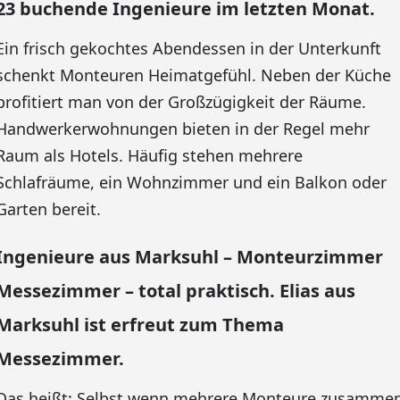
23 buchende Ingenieure im letzten Monat.
Ein frisch gekochtes Abendessen in der Unterkunft
schenkt Monteuren Heimatgefühl. Neben der Küche
profitiert man von der Großzügigkeit der Räume.
Handwerkerwohnungen bieten in der Regel mehr
Raum als Hotels. Häufig stehen mehrere
Schlafräume, ein Wohnzimmer und ein Balkon oder
Garten bereit.
Ingenieure aus Marksuhl – Monteurzimmer
Messezimmer – total praktisch. Elias aus
Marksuhl ist erfreut zum Thema
Messezimmer.
Das heißt: Selbst wenn mehrere Monteure zusamme