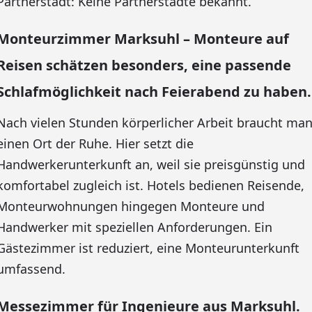
Partnerstadt: Keine Partnerstädte bekannt.
Monteurzimmer Marksuhl – Monteure auf
Reisen schätzen besonders, eine passende
Schlafmöglichkeit nach Feierabend zu haben.
Nach vielen Stunden körperlicher Arbeit braucht ma
einen Ort der Ruhe. Hier setzt die
Handwerkerunterkunft an, weil sie preisgünstig und
komfortabel zugleich ist. Hotels bedienen Reisende,
Monteurwohnungen hingegen Monteure und
Handwerker mit speziellen Anforderungen. Ein
Gästezimmer ist reduziert, eine Monteurunterkunft
umfassend.
Messezimmer für Ingenieure aus Marksuhl.