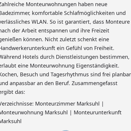
Zahlreiche Monteurwohnungen haben neue
Badezimmer, komfortable Schlafmöglichkeiten und
verlässliches WLAN. So ist garantiert, dass Monteure
nach der Arbeit entspannen und ihre Freizeit
genießen können. Nicht zuletzt schenkt eine
Handwerkerunterkunft ein Gefühl von Freiheit.
Während Hotels durch Dienstleistungen bestimmen,
erlaubt eine Monteurwohnung Eigenständigkeit.
Kochen, Besuch und Tagesrhythmus sind frei planbar
und anpassbar an den Beruf. Zusammengefasst
ergibt das:
Verzeichnisse: Monteurzimmer Marksuhl |
Monteurwohnung Marksuhl | Monteurunterkunft
Marksuhl