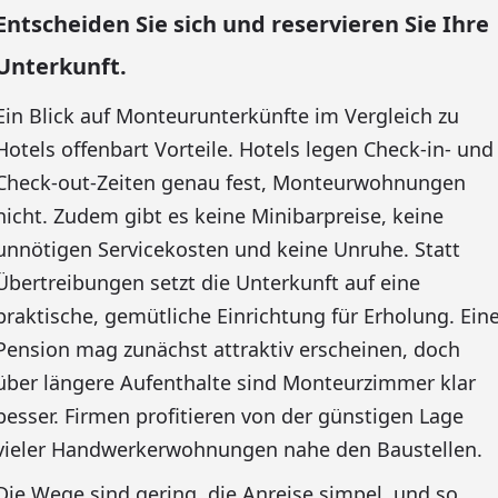
Entscheiden Sie sich und reservieren Sie Ihre
Unterkunft.
Ein Blick auf Monteurunterkünfte im Vergleich zu
Hotels offenbart Vorteile. Hotels legen Check-in- und
Check-out-Zeiten genau fest, Monteurwohnungen
nicht. Zudem gibt es keine Minibarpreise, keine
unnötigen Servicekosten und keine Unruhe. Statt
Übertreibungen setzt die Unterkunft auf eine
praktische, gemütliche Einrichtung für Erholung. Ein
Pension mag zunächst attraktiv erscheinen, doch
über längere Aufenthalte sind Monteurzimmer klar
besser. Firmen profitieren von der günstigen Lage
vieler Handwerkerwohnungen nahe den Baustellen.
Die Wege sind gering, die Anreise simpel, und so