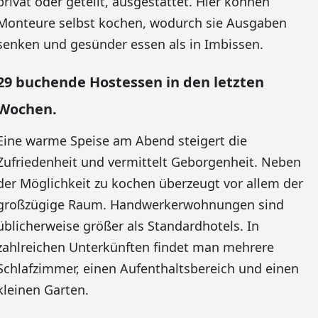
privat oder geteilt, ausgestattet. Hier können
Monteure selbst kochen, wodurch sie Ausgaben
senken und gesünder essen als in Imbissen.
29 buchende Hostessen in den letzten
Wochen.
Eine warme Speise am Abend steigert die
Zufriedenheit und vermittelt Geborgenheit. Neben
der Möglichkeit zu kochen überzeugt vor allem der
großzügige Raum. Handwerkerwohnungen sind
üblicherweise größer als Standardhotels. In
zahlreichen Unterkünften findet man mehrere
Schlafzimmer, einen Aufenthaltsbereich und einen
kleinen Garten.