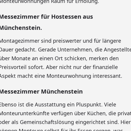
Monteurwohnungen Raum für Erholung.
Messezimmer für Hostessen aus
Münchenstein.
Montagezimmer sind preiswerter und für längere
Dauer gedacht. Gerade Unternehmen, die Angestellt
über Monate an einen Ort schicken, merken den
Preisvorteil sofort. Aber nicht nur der finanzielle
Aspekt macht eine Monteurwohnung interessant.
Messezimmer Münchenstein
Ebenso ist die Ausstattung ein Pluspunkt. Viele
Monteurunterkünfte verfügen über Küchen, die priva
oder als Gemeinschaftslösung eingerichtet sind. Hier
können Monteure selbst für ihr Essen sorgen, was