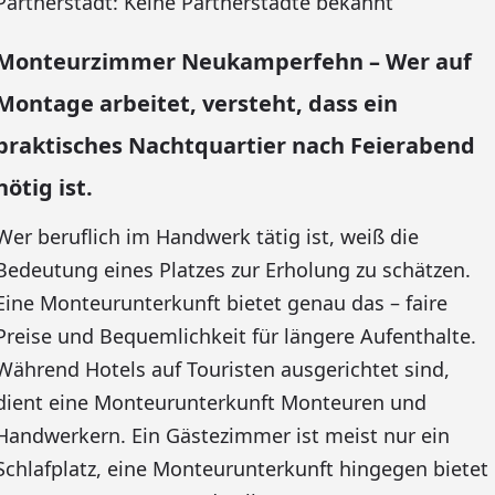
Partnerstadt: Keine Partnerstädte bekannt
Monteurzimmer Neukamperfehn – Wer auf
Montage arbeitet, versteht, dass ein
praktisches Nachtquartier nach Feierabend
nötig ist.
Wer beruflich im Handwerk tätig ist, weiß die
Bedeutung eines Platzes zur Erholung zu schätzen.
Eine Monteurunterkunft bietet genau das – faire
Preise und Bequemlichkeit für längere Aufenthalte.
Während Hotels auf Touristen ausgerichtet sind,
dient eine Monteurunterkunft Monteuren und
Handwerkern. Ein Gästezimmer ist meist nur ein
Schlafplatz, eine Monteurunterkunft hingegen bietet