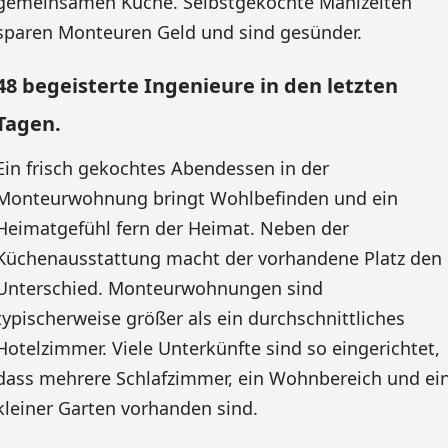
gemeinsamen Küche. Selbstgekochte Mahlzeiten
sparen Monteuren Geld und sind gesünder.
48 begeisterte Ingenieure in den letzten
Tagen.
Ein frisch gekochtes Abendessen in der
Monteurwohnung bringt Wohlbefinden und ein
Heimatgefühl fern der Heimat. Neben der
Küchenausstattung macht der vorhandene Platz den
Unterschied. Monteurwohnungen sind
typischerweise größer als ein durchschnittliches
Hotelzimmer. Viele Unterkünfte sind so eingerichtet,
dass mehrere Schlafzimmer, ein Wohnbereich und ei
kleiner Garten vorhanden sind.