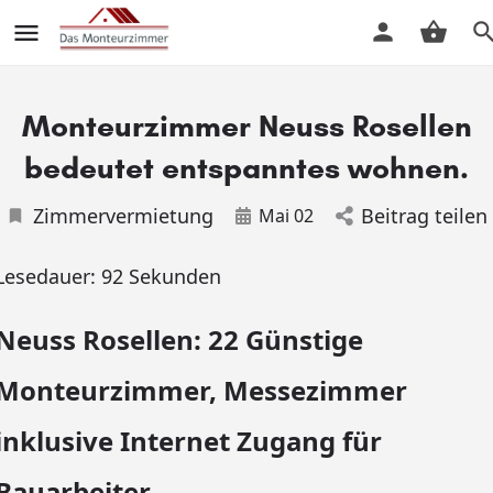
Monteurzimmer Neuss Rosellen
bedeutet entspanntes wohnen.
Zimmervermietung
Beitrag teilen
Mai 02
Lesedauer:
92
Sekunden
Neuss Rosellen: 22 Günstige
Monteurzimmer, Messezimmer
inklusive Internet Zugang für
Bauarbeiter.