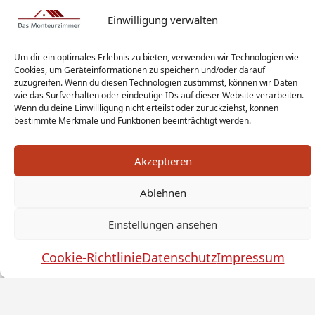
Einwilligung verwalten
Um dir ein optimales Erlebnis zu bieten, verwenden wir Technologien wie
Cookies, um Geräteinformationen zu speichern und/oder darauf
zuzugreifen. Wenn du diesen Technologien zustimmst, können wir Daten
wie das Surfverhalten oder eindeutige IDs auf dieser Website verarbeiten.
Wenn du deine Einwillligung nicht erteilst oder zurückziehst, können
bestimmte Merkmale und Funktionen beeinträchtigt werden.
Akzeptieren
Ablehnen
Monteur Tags
Impressum
Datenschutz
Haftungsausschluss
AGB
Widerrufsbelehrung
Einstellungen ansehen
Cookies
Sitemap
Sanitär Experten
Cookie-Richtlinie
Datenschutz
Impressum
Monteurwohnung Berlin
News
© by das-monteurzimmer.de
by
SEO Technik