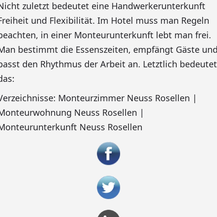
Nicht zuletzt bedeutet eine Handwerkerunterkunft
Freiheit und Flexibilität. Im Hotel muss man Regeln
beachten, in einer Monteurunterkunft lebt man frei.
Man bestimmt die Essenszeiten, empfängt Gäste un
passt den Rhythmus der Arbeit an. Letztlich bedeutet
das:
Verzeichnisse: Monteurzimmer Neuss Rosellen |
Monteurwohnung Neuss Rosellen |
Monteurunterkunft Neuss Rosellen