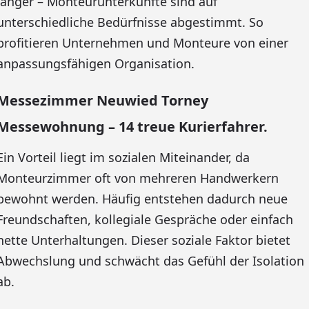
länger – Monteurunterkünfte sind auf
unterschiedliche Bedürfnisse abgestimmt. So
profitieren Unternehmen und Monteure von einer
anpassungsfähigen Organisation.
Messezimmer Neuwied Torney
Messewohnung – 14 treue Kurierfahrer.
Ein Vorteil liegt im sozialen Miteinander, da
Monteurzimmer oft von mehreren Handwerkern
bewohnt werden. Häufig entstehen dadurch neue
Freundschaften, kollegiale Gespräche oder einfach
nette Unterhaltungen. Dieser soziale Faktor bietet
Abwechslung und schwächt das Gefühl der Isolation
ab.