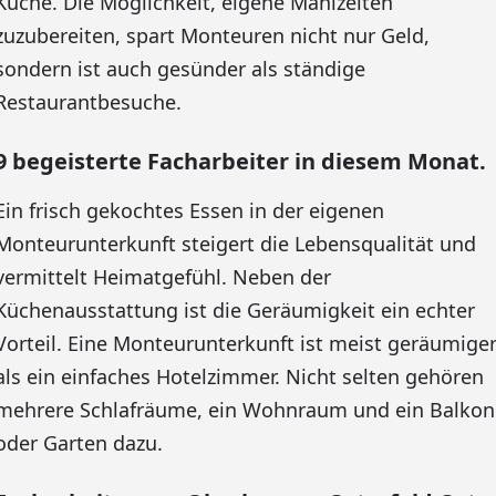
Küche. Die Möglichkeit, eigene Mahlzeiten
zuzubereiten, spart Monteuren nicht nur Geld,
sondern ist auch gesünder als ständige
Restaurantbesuche.
9 begeisterte Facharbeiter in diesem Monat.
Ein frisch gekochtes Essen in der eigenen
Monteurunterkunft steigert die Lebensqualität und
vermittelt Heimatgefühl. Neben der
Küchenausstattung ist die Geräumigkeit ein echter
Vorteil. Eine Monteurunterkunft ist meist geräumige
als ein einfaches Hotelzimmer. Nicht selten gehören
mehrere Schlafräume, ein Wohnraum und ein Balkon
oder Garten dazu.