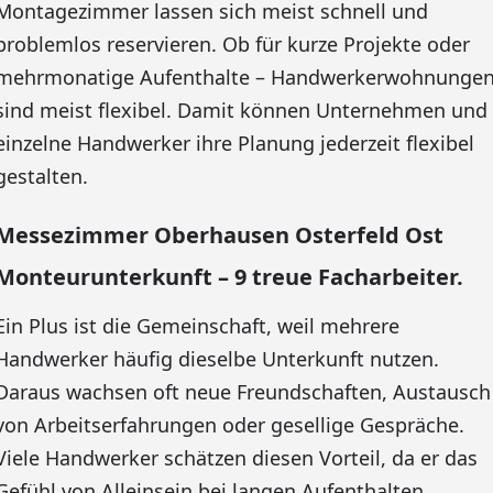
Montagezimmer lassen sich meist schnell und
problemlos reservieren. Ob für kurze Projekte oder
mehrmonatige Aufenthalte – Handwerkerwohnunge
sind meist flexibel. Damit können Unternehmen und
einzelne Handwerker ihre Planung jederzeit flexibel
gestalten.
Messezimmer Oberhausen Osterfeld Ost
Monteurunterkunft – 9 treue Facharbeiter.
Ein Plus ist die Gemeinschaft, weil mehrere
Handwerker häufig dieselbe Unterkunft nutzen.
Daraus wachsen oft neue Freundschaften, Austausch
von Arbeitserfahrungen oder gesellige Gespräche.
Viele Handwerker schätzen diesen Vorteil, da er das
Gefühl von Alleinsein bei langen Aufenthalten