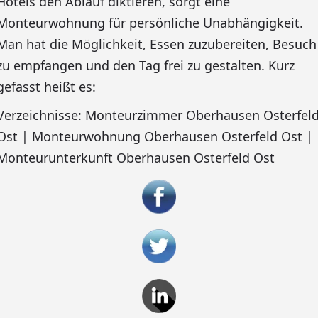
Hotels den Ablauf diktieren, sorgt eine
Monteurwohnung für persönliche Unabhängigkeit.
Man hat die Möglichkeit, Essen zuzubereiten, Besuch
zu empfangen und den Tag frei zu gestalten. Kurz
gefasst heißt es:
Verzeichnisse: Monteurzimmer Oberhausen Osterfel
Ost | Monteurwohnung Oberhausen Osterfeld Ost |
Monteurunterkunft Oberhausen Osterfeld Ost