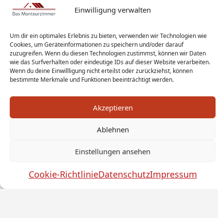
Einwilligung verwalten
Um dir ein optimales Erlebnis zu bieten, verwenden wir Technologien wie
Cookies, um Geräteinformationen zu speichern und/oder darauf
zuzugreifen. Wenn du diesen Technologien zustimmst, können wir Daten
wie das Surfverhalten oder eindeutige IDs auf dieser Website verarbeiten.
Wenn du deine Einwillligung nicht erteilst oder zurückziehst, können
bestimmte Merkmale und Funktionen beeinträchtigt werden.
Akzeptieren
Ablehnen
Monteur Tags
Impressum
Datenschutz
Haftungsausschluss
AGB
Widerrufsbelehrung
Einstellungen ansehen
Cookies
Sitemap
Sanitär Experten
Cookie-Richtlinie
Datenschutz
Impressum
Monteurwohnung Berlin
News
© by das-monteurzimmer.de
by
SEO Technik