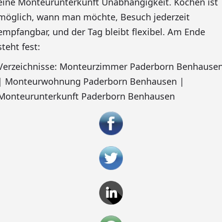
eine Monteurunterkunft Unabhängigkeit. Kochen ist
möglich, wann man möchte, Besuch jederzeit
empfangbar, und der Tag bleibt flexibel. Am Ende
steht fest:
Verzeichnisse: Monteurzimmer Paderborn Benhause
| Monteurwohnung Paderborn Benhausen |
Monteurunterkunft Paderborn Benhausen