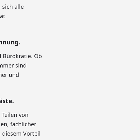
sich alle
ät
ohnung.
 Bürokratie. Ob
immer sind
her und
äste.
 Teilen von
en, fachlicher
 diesem Vorteil