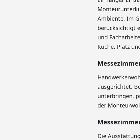
Monteurunterku
Ambiente. Im Ge
berücksichtigt 
und Facharbeit
Küche, Platz un
Messezimmer 
Handwerkerwohnu
ausgerichtet. 
unterbringen, pr
der Monteurwoh
Messezimmer
Die Ausstattung