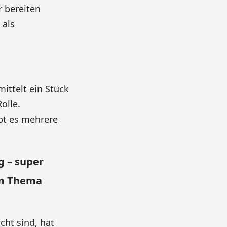
r bereiten
 als
ittelt ein Stück
olle.
bt es mehrere
 – super
um Thema
ht sind, hat