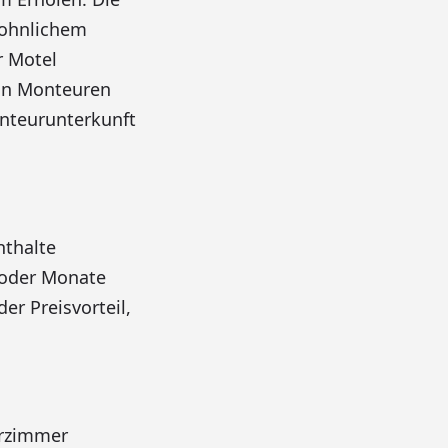
wohnlichem
r Motel
von Monteuren
nteurunterkunft
nthalte
 oder Monate
er Preisvorteil,
urzimmer