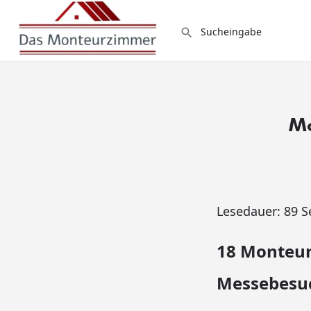
Mo
Lesedauer:
89
S
18 Monteur
Messebesuc