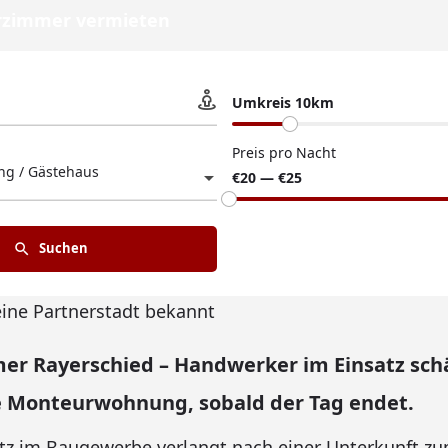
zimmer vermieten
Umkreis 10km
Preis pro Nacht
g / Gästehaus
€20 — €25
Suchen
eine Partnerstadt bekannt
r Rayerschied – Handwerker im Einsatz sch
Monteurwohnung, sobald der Tag endet.
atz im Baugewerbe verlangt nach einer Unterkunft zu