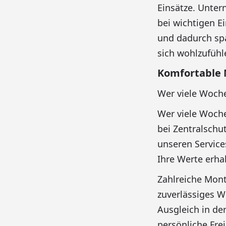
Einsätze. Unte
bei wichtigen E
und dadurch spa
sich wohlzufühl
Komfortable 
Wer viele Wochen
Wer viele Wochen
bei Zentralschut
unseren Service
Ihre Werte erha
Zahlreiche Mon
zuverlässiges W
Ausgleich in der
persönliche Fre