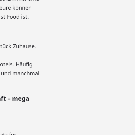
nteure können
st Food ist.
Stück Zuhause.
tels. Häufig
r und manchmal
ft – mega
atz für