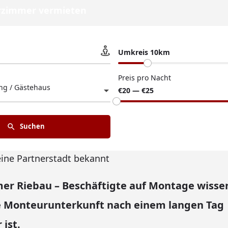
zimmer vermieten
Umkreis 10km
Preis pro Nacht
g / Gästehaus
€20 — €25
Suchen
eine Partnerstadt bekannt
r Riebau – Beschäftigte auf Montage wissen
Monteurunterkunft nach einem langen Tag
 ist.