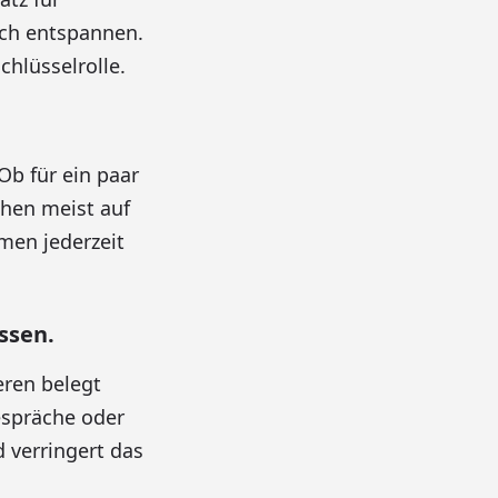
ich entspannen.
chlüsselrolle.
Ob für ein paar
hen meist auf
men jederzeit
ssen.
eren belegt
espräche oder
 verringert das