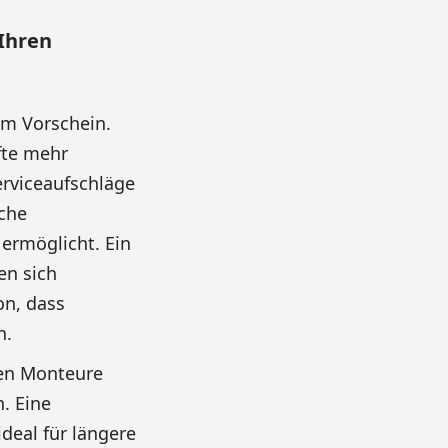
 Ihren
um Vorschein.
fte mehr
erviceaufschläge
iche
ermöglicht. Ein
en sich
on, dass
n.
ren Monteure
n. Eine
deal für längere