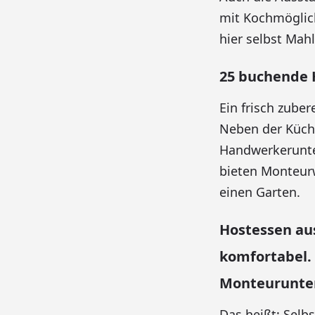
mit Kochmöglich
hier selbst Mahl
25 buchende 
Ein frisch zube
Neben der Küche
Handwerkerunte
bieten Monteu
einen Garten.
Hostessen au
komfortabel. 
Monteurunter
Das heißt: Selb