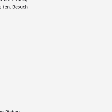
eiten, Besuch
r Riebau