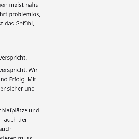
gen meist nahe
ahrt problemlos,
t das Gefühl,
verspricht.
verspricht. Wir
und Erfolg. Mit
ter sicher und
hlafplätze und
rn auch der
 auch
ptieren muss,