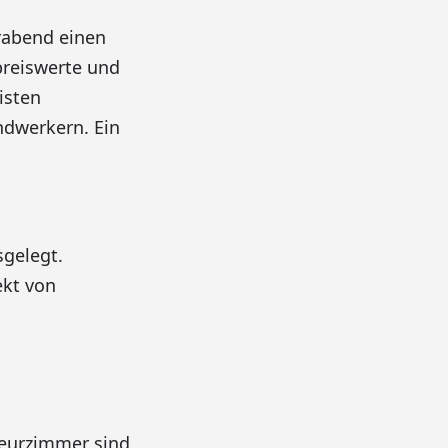
rabend einen
preiswerte und
isten
ndwerkern. Ein
gelegt.
ekt von
teurzimmer sind