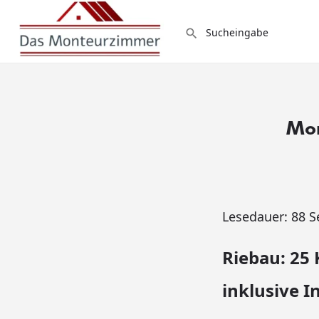
Mon
Lesedauer:
88
S
Riebau: 25
inklusive 