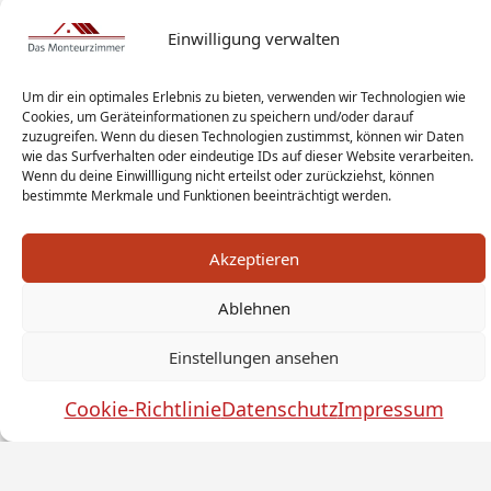
Einwilligung verwalten
Um dir ein optimales Erlebnis zu bieten, verwenden wir Technologien wie
Cookies, um Geräteinformationen zu speichern und/oder darauf
zuzugreifen. Wenn du diesen Technologien zustimmst, können wir Daten
wie das Surfverhalten oder eindeutige IDs auf dieser Website verarbeiten.
Wenn du deine Einwillligung nicht erteilst oder zurückziehst, können
bestimmte Merkmale und Funktionen beeinträchtigt werden.
Akzeptieren
Ablehnen
Monteur Tags
Impressum
Datenschutz
Haftungsausschluss
AGB
Widerrufsbelehrung
Einstellungen ansehen
Cookies
Sitemap
Sanitär Experten
Cookie-Richtlinie
Datenschutz
Impressum
Monteurwohnung Berlin
News
© by das-monteurzimmer.de
by
SEO Technik