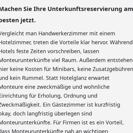
Machen Sie Ihre Unterkunftsreservierung a
besten jetzt.
Vergleicht man Handwerkerzimmer mit einem
Hotelzimmer, treten die Vorteile klar hervor. Während
Hotels feste Zeiten vorschreiben, lassen
Monteurunterkünfte viel Raum. Außerdem entstehen
hier keine Kosten für Minibars, keine Zusatzgebühre
und kein Rummel. Statt Hotelglanz erwartet
Monteure eine zweckmäßige und wohnliche
Einrichtung für Erholung, Ordnung und
Zweckmäßigkeit. Ein Gästezimmer ist kurzfristig
okay, doch langfristig überlegen sind
Monteurunterkünfte. Für Firmen ist es ein Vorteil,
dass Monteurunterkünfte nah an wichtigen