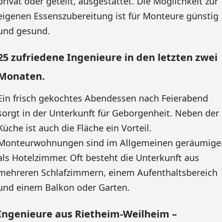
privat oder geteilt, ausgestattet. Die Möglichkeit zur
eigenen Essenszubereitung ist für Monteure günstig
und gesund.
25 zufriedene Ingenieure in den letzten zwei
Monaten.
Ein frisch gekochtes Abendessen nach Feierabend
sorgt in der Unterkunft für Geborgenheit. Neben der
Küche ist auch die Fläche ein Vorteil.
Monteurwohnungen sind im Allgemeinen geräumige
als Hotelzimmer. Oft besteht die Unterkunft aus
mehreren Schlafzimmern, einem Aufenthaltsbereich
und einem Balkon oder Garten.
Ingenieure aus Rietheim-Weilheim –