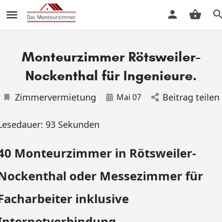
Monteurzimmer Rötsweiler-
Nockenthal für Ingenieure.
Zimmervermietung
Beitrag teilen
Mai 07
Lesedauer:
93
Sekunden
40 Monteurzimmer in Rötsweiler-
Nockenthal oder Messezimmer für
Facharbeiter inklusive
Internetverbindung.