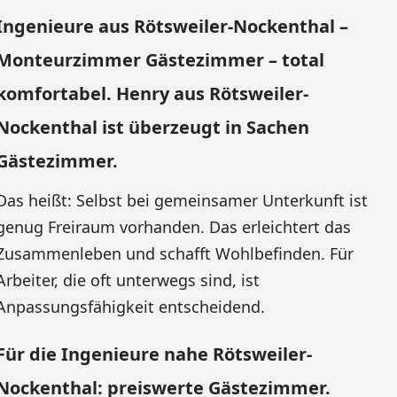
Ingenieure aus Rötsweiler-Nockenthal –
Monteurzimmer Gästezimmer – total
komfortabel. Henry aus Rötsweiler-
Nockenthal ist überzeugt in Sachen
Gästezimmer.
Das heißt: Selbst bei gemeinsamer Unterkunft ist
genug Freiraum vorhanden. Das erleichtert das
Zusammenleben und schafft Wohlbefinden. Für
Arbeiter, die oft unterwegs sind, ist
Anpassungsfähigkeit entscheidend.
Für die Ingenieure nahe Rötsweiler-
Nockenthal: preiswerte Gästezimmer.