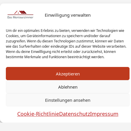
Einwilligung verwalten
Um dir ein optimales Erlebnis zu bieten, verwenden wir Technologien wie
Cookies, um Geräteinformationen zu speichern und/oder darauf
zuzugreifen. Wenn du diesen Technologien zustimmst, können wir Daten
wie das Surfverhalten oder eindeutige IDs auf dieser Website verarbeiten.
Wenn du deine Einwillligung nicht erteilst oder zurückziehst, können
bestimmte Merkmale und Funktionen beeinträchtigt werden.
Akzeptieren
Ablehnen
Monteur Tags
Impressum
Datenschutz
Haftungsausschluss
AGB
Widerrufsbelehrung
Einstellungen ansehen
Cookies
Sitemap
Sanitär Experten
Cookie-Richtlinie
Datenschutz
Impressum
Monteurwohnung Berlin
News
© by das-monteurzimmer.de
by
SEO Technik