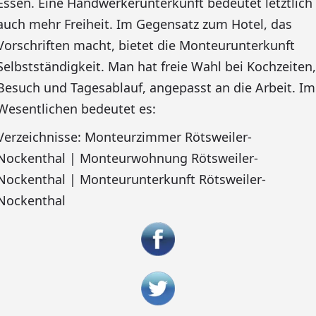
Essen. Eine Handwerkerunterkunft bedeutet letztlich
auch mehr Freiheit. Im Gegensatz zum Hotel, das
Vorschriften macht, bietet die Monteurunterkunft
Selbstständigkeit. Man hat freie Wahl bei Kochzeiten,
Besuch und Tagesablauf, angepasst an die Arbeit. Im
Wesentlichen bedeutet es:
Verzeichnisse: Monteurzimmer Rötsweiler-
Nockenthal | Monteurwohnung Rötsweiler-
Nockenthal | Monteurunterkunft Rötsweiler-
Nockenthal