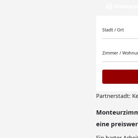
Monteur
Stadt / Ort
Zimmer / Wohnun
Partnerstadt: K
Monteurzimme
eine preiswer
Ein harter Arbei