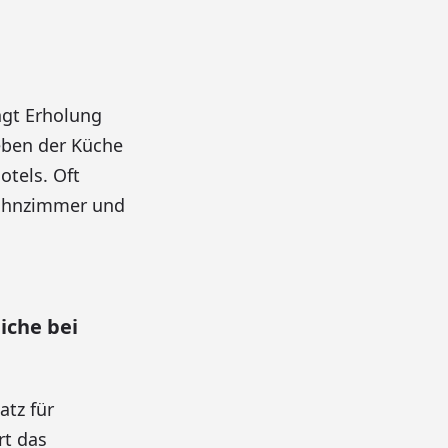
ngt Erholung
eben der Küche
tels. Oft
ohnzimmer und
iche bei
atz für
rt das