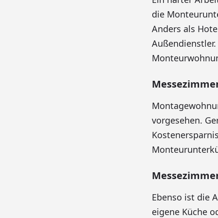
die Monteurunte
Anders als Hote
Außendienstler
Monteurwohnung
Messezimmer f
Montagewohnunge
vorgesehen. Gera
Kostenersparnis 
Monteurunterkü
Messezimmer 
Ebenso ist die 
eigene Küche od