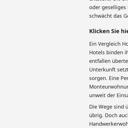
oder geselliges
schwächt das Ge
Klicken Sie h
Ein Vergleich H
Hotels binden i
entfallen übert
Unterkunft setz
sorgen. Eine Pe
Monteurwohnung 
unweit der Einsa
Die Wege sind ü
übrig. Doch auc
Handwerkerwohnu