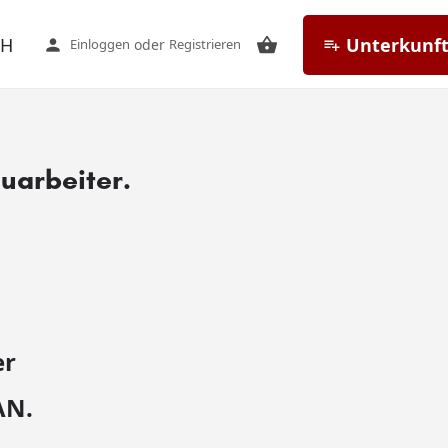
CH
Unterkunft
Einloggen
oder
Registrieren
uarbeiter.
er
AN.