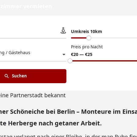
zimmer vermieten
Umkreis 10km
Preis pro Nacht
g / Gästehaus
€20 — €25
Suchen
eine Partnerstadt bekannt
r Schöneiche bei Berlin – Monteure im Eins
te Herberge nach getaner Arbeit.
tstag verlangt nach einer Bleibe, in der man Ruhe find