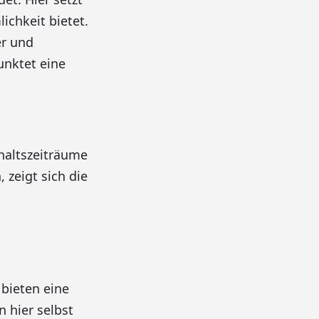
ichkeit bietet.
er und
nktet eine
haltszeiträume
 zeigt sich die
 bieten eine
 hier selbst