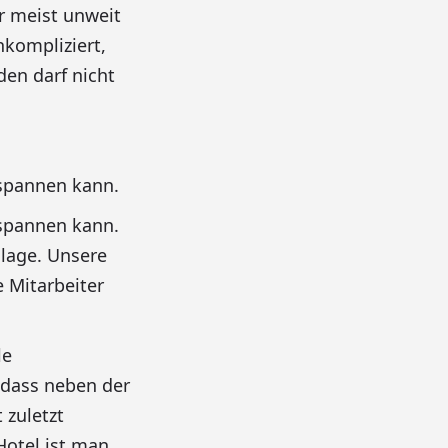
r meist unweit
nkompliziert,
den darf nicht
tspannen kann.
tspannen kann.
dlage. Unsere
 Mitarbeiter
le
 dass neben der
 zuletzt
Hotel ist man