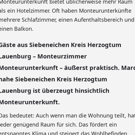
Monteurunterkunft bietet üblicherweise mehr Raum
als ein Hotelzimmer. Oft haben Monteurunterkünfte
mehrere Schlafzimmer, einen Aufenthaltsbereich und
einen Balkon.
Gäste aus Siebeneichen Kreis Herzogtum
Lauenburg – Monteurzimmer
Monteurunterkunft – äußerst praktisch. Mar
nahe Siebeneichen Kreis Herzogtum
Lauenburg ist überzeugt hinsichtlich
Monteurunterkunft.
Das bedeutet: Auch wenn man die Wohnung teilt, ha
jeder genügend Raum für sich. Das fördert ein
entspanntes Klima und steigert das Wohlbefinden