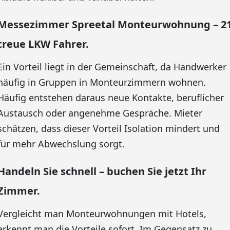
Messezimmer Spreetal Monteurwohnung – 2
treue LKW Fahrer.
Ein Vorteil liegt in der Gemeinschaft, da Handwerker
häufig in Gruppen in Monteurzimmern wohnen.
Häufig entstehen daraus neue Kontakte, beruflicher
Austausch oder angenehme Gespräche. Mieter
schätzen, dass dieser Vorteil Isolation mindert und
für mehr Abwechslung sorgt.
Handeln Sie schnell – buchen Sie jetzt Ihr
Zimmer.
Vergleicht man Monteurwohnungen mit Hotels,
erkennt man die Vorteile sofort. Im Gegensatz zu