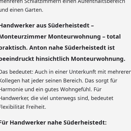
mehreren Schlafzimmern einen Aufenthaltsbereich
und einen Garten.
Handwerker aus Süderheistedt –
Monteurzimmer Monteurwohnung – total
praktisch. Anton nahe Süderheistedt ist
beeindruckt hinsichtlich Monteurwohnung.
Das bedeutet: Auch in einer Unterkunft mit mehrere
Kollegen hat jeder seinen Bereich. Das sorgt für
Harmonie und ein gutes Wohngefühl. Für
Handwerker, die viel unterwegs sind, bedeutet
Flexibilität Freiheit.
Für Handwerker nahe Süderheistedt: