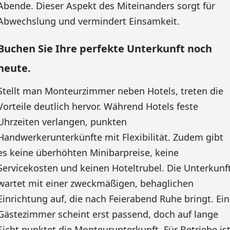
Abende. Dieser Aspekt des Miteinanders sorgt für
Abwechslung und vermindert Einsamkeit.
Buchen Sie Ihre perfekte Unterkunft noch
heute.
Stellt man Monteurzimmer neben Hotels, treten die
Vorteile deutlich hervor. Während Hotels feste
Uhrzeiten verlangen, punkten
Handwerkerunterkünfte mit Flexibilität. Zudem gibt
es keine überhöhten Minibarpreise, keine
Servicekosten und keinen Hoteltrubel. Die Unterkunf
wartet mit einer zweckmäßigen, behaglichen
Einrichtung auf, die nach Feierabend Ruhe bringt. Ein
Gästezimmer scheint erst passend, doch auf lange
Sicht punktet die Monteurunterkunft. Für Betriebe is