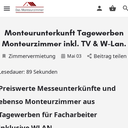
Monteurunterkunft Tagewerben
Monteurzimmer inkl. TV & W-Lan.
Zimmervermietung
Beitrag teilen
Mai 03
Lesedauer:
89
Sekunden
Preiswerte Messeunterkünfte und
ebenso Monteurzimmer aus
Tagewerben für Facharbeiter
inklusive WLAN.