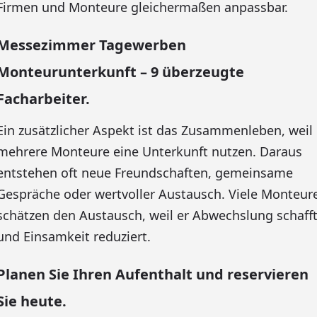
Firmen und Monteure gleichermaßen anpassbar.
Messezimmer Tagewerben
Monteurunterkunft – 9 überzeugte
Facharbeiter.
Ein zusätzlicher Aspekt ist das Zusammenleben, weil
mehrere Monteure eine Unterkunft nutzen. Daraus
entstehen oft neue Freundschaften, gemeinsame
Gespräche oder wertvoller Austausch. Viele Monteur
schätzen den Austausch, weil er Abwechslung schaff
und Einsamkeit reduziert.
Planen Sie Ihren Aufenthalt und reservieren
Sie heute.