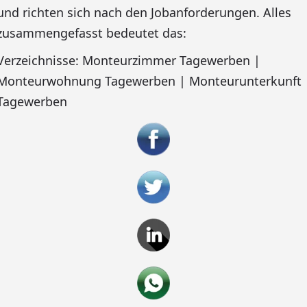
und richten sich nach den Jobanforderungen. Alles
zusammengefasst bedeutet das:
Verzeichnisse: Monteurzimmer Tagewerben |
Monteurwohnung Tagewerben | Monteurunterkunft
Tagewerben