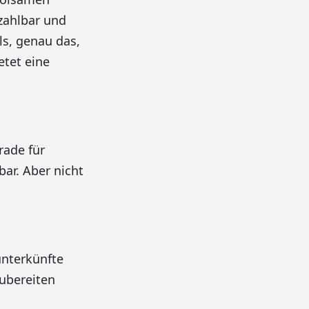
ezahlbar und
ls, genau das,
tet eine
rade für
ar. Aber nicht
unterkünfte
Zubereiten