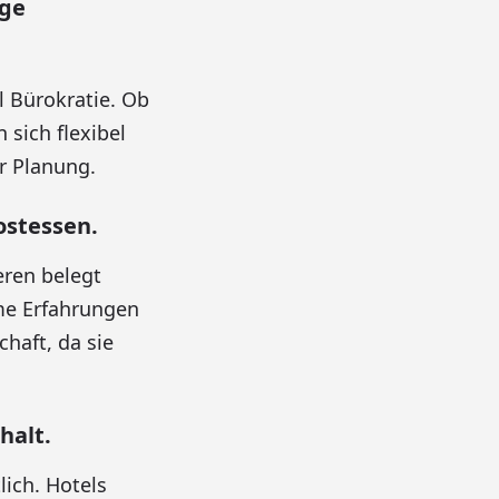
ige
 Bürokratie. Ob
sich flexibel
r Planung.
ostessen.
eren belegt
me Erfahrungen
haft, da sie
halt.
lich. Hotels