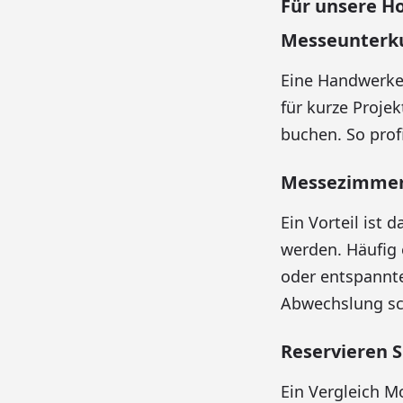
Für unsere H
Messeunterku
Eine Handwerker
für kurze Proje
buchen. So prof
Messezimmer 
Ein Vorteil ist
werden. Häufig
oder entspannte
Abwechslung sch
Reservieren S
Ein Vergleich M