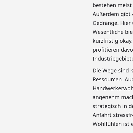
bestehen meist 
Außerdem gibt e
Gedränge. Hier 
Wesentliche bie
kurzfristig oka
profitieren dav
Industriegebiet
Die Wege sind ku
Ressourcen. Auc
Handwerkerwohnu
angenehm macht.
strategisch in 
Anfahrt stressf
Wohlfühlen ist e