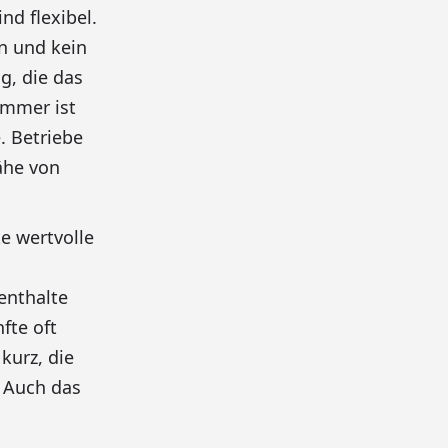
nd flexibel.
n und kein
g, die das
immer ist
. Betriebe
ähe von
te wertvolle
enthalte
fte oft
kurz, die
. Auch das