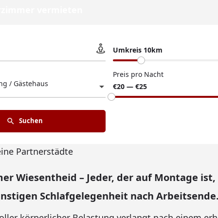
zimmer vermieten
Umkreis 10km
Preis pro Nacht
g / Gästehaus
€20 — €25
Suchen
eine Partnerstädte
r Wiesentheid – Jeder, der auf Montage ist,
ünstigen Schlafgelegenheit nach Arbeitsende
voller körperlicher Belastung verlangt nach einem e