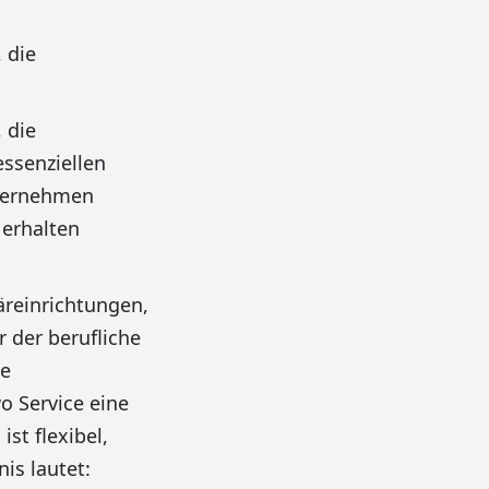
 die
 die
essenziellen
nternehmen
 erhalten
reinrichtungen,
 der berufliche
ne
o Service eine
st flexibel,
is lautet: