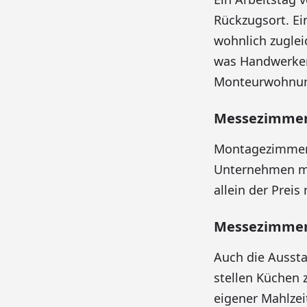
Rückzugsort. Ei
wohnlich zuglei
was Handwerker
Monteurwohnung
Messezimmer 
Montagezimmer s
Unternehmen mit
allein der Prei
Messezimmer
Auch die Aussta
stellen Küchen 
eigener Mahlzei