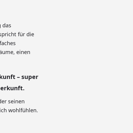
g das
pricht für die
nfaches
räume, einen
unft – super
erkunft.
der seinen
ich wohlfühlen.