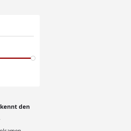
 kennt den
.
rholsamen