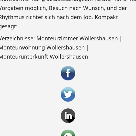
Vorgaben möglich, Besuch nach Wunsch, und der
Rhythmus richtet sich nach dem Job. Kompakt
gesagt:
Verzeichnisse: Monteurzimmer Wollershausen |
Monteurwohnung Wollershausen |
Monteurunterkunft Wollershausen