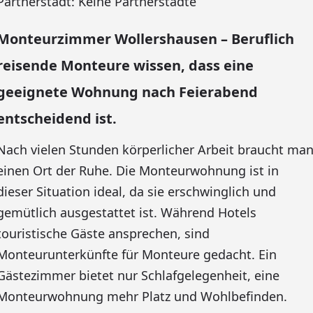
Partnerstadt: Keine Partnerstädte
Monteurzimmer Wollershausen – Beruflich
reisende Monteure wissen, dass eine
geeignete Wohnung nach Feierabend
entscheidend ist.
Nach vielen Stunden körperlicher Arbeit braucht ma
einen Ort der Ruhe. Die Monteurwohnung ist in
dieser Situation ideal, da sie erschwinglich und
gemütlich ausgestattet ist. Während Hotels
touristische Gäste ansprechen, sind
Monteurunterkünfte für Monteure gedacht. Ein
Gästezimmer bietet nur Schlafgelegenheit, eine
Monteurwohnung mehr Platz und Wohlbefinden.