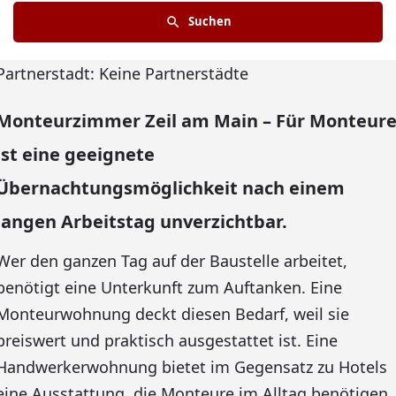
Suchen
Partnerstadt: Keine Partnerstädte
Monteurzimmer Zeil am Main – Für Monteur
ist eine geeignete
Übernachtungsmöglichkeit nach einem
langen Arbeitstag unverzichtbar.
Wer den ganzen Tag auf der Baustelle arbeitet,
benötigt eine Unterkunft zum Auftanken. Eine
Monteurwohnung deckt diesen Bedarf, weil sie
preiswert und praktisch ausgestattet ist. Eine
Handwerkerwohnung bietet im Gegensatz zu Hotels
eine Ausstattung, die Monteure im Alltag benötigen.