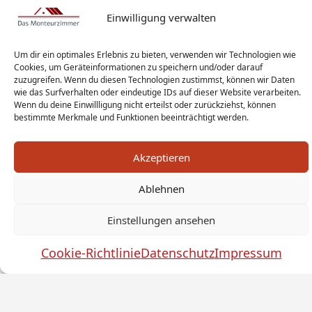
Einwilligung verwalten
Um dir ein optimales Erlebnis zu bieten, verwenden wir Technologien wie
Cookies, um Geräteinformationen zu speichern und/oder darauf
zuzugreifen. Wenn du diesen Technologien zustimmst, können wir Daten
wie das Surfverhalten oder eindeutige IDs auf dieser Website verarbeiten.
Wenn du deine Einwillligung nicht erteilst oder zurückziehst, können
bestimmte Merkmale und Funktionen beeinträchtigt werden.
Akzeptieren
Ablehnen
Monteur Tags
Impressum
Datenschutz
Haftungsausschluss
AGB
Widerrufsbelehrung
Einstellungen ansehen
Cookies
Sitemap
Sanitär Experten
Cookie-Richtlinie
Datenschutz
Impressum
Monteurwohnung Berlin
News
© by das-monteurzimmer.de
by
SEO Technik