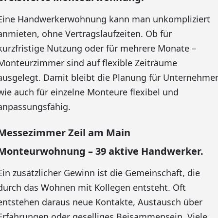
Eine Handwerkerwohnung kann man unkompliziert
anmieten, ohne Vertragslaufzeiten. Ob für
kurzfristige Nutzung oder für mehrere Monate –
Monteurzimmer sind auf flexible Zeiträume
ausgelegt. Damit bleibt die Planung für Unternehme
wie auch für einzelne Monteure flexibel und
anpassungsfähig.
Messezimmer Zeil am Main
Monteurwohnung – 39 aktive Handwerker.
Ein zusätzlicher Gewinn ist die Gemeinschaft, die
durch das Wohnen mit Kollegen entsteht. Oft
entstehen daraus neue Kontakte, Austausch über
Erfahrungen oder geselliges Beisammensein. Viele