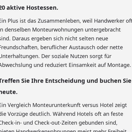
20 aktive Hostessen.
Ein Plus ist das Zusammenleben, weil Handwerker of
in denselben Monteurwohnungen untergebracht
sind. Daraus ergeben sich nicht selten neue
Freundschaften, beruflicher Austausch oder nette
Unterhaltungen. Der soziale Nutzen sorgt für
Abwechslung und reduziert Einsamkeit auf Montage.
Treffen Sie Ihre Entscheidung und buchen Sie
heute.
Ein Vergleich Monteurunterkunft versus Hotel zeigt
die Vorzüge deutlich. Während Hotels oft an feste
Check-in- und Check-out-Zeiten gebunden sind,
bieten Handwerkerwohnungen meist mehr Freiheit.