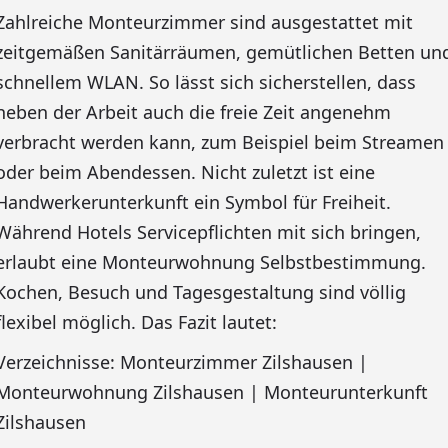
Zahlreiche Monteurzimmer sind ausgestattet mit
zeitgemäßen Sanitärräumen, gemütlichen Betten un
schnellem WLAN. So lässt sich sicherstellen, dass
neben der Arbeit auch die freie Zeit angenehm
verbracht werden kann, zum Beispiel beim Streamen
oder beim Abendessen. Nicht zuletzt ist eine
Handwerkerunterkunft ein Symbol für Freiheit.
Während Hotels Servicepflichten mit sich bringen,
erlaubt eine Monteurwohnung Selbstbestimmung.
Kochen, Besuch und Tagesgestaltung sind völlig
flexibel möglich. Das Fazit lautet:
Verzeichnisse: Monteurzimmer Zilshausen |
Monteurwohnung Zilshausen | Monteurunterkunft
Zilshausen